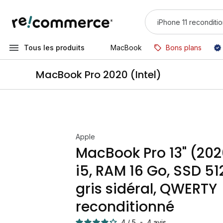
Tous les produits
MacBook
Bons plans
MacBook Pro 2020 (Intel)
Apple
MacBook Pro 13" (202
i5, RAM 16 Go, SSD 51
gris sidéral, QWERTY
reconditionné
4
/
5
-
4
avis