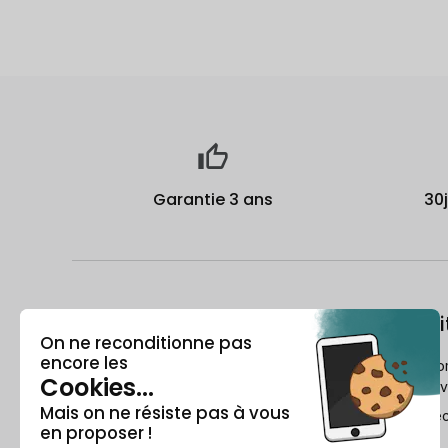
Garantie 3 ans
30
À propos
Le recondi
Qui est Recommerce® ?
Comment Reco
reconditionne v
Offre étudiante
Le Guide du re
Parrainage