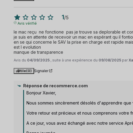
1
/
5
Avis vérifié
le mac reçu  ne fonctione  pas je trouve sa deplorable et con
je suis en attente de recevoir un mac en espérant qu il fontio
en se qui concerne le SAV la prise en charge est rapide mais
est l evolution

manque de transparence
Avis du
04/09/2025
, suite à une expérience du
09/08/2025
par
Xa
Utile
(0)
Signaler
Réponse de
recommerce.com
Bonjour Xavier, 

Nous sommes sincèrement désolés d'apprendre que v
Votre retour est précieux et nous comprenons votre fru
A ce jour, vous avez échangé avec notre service Après