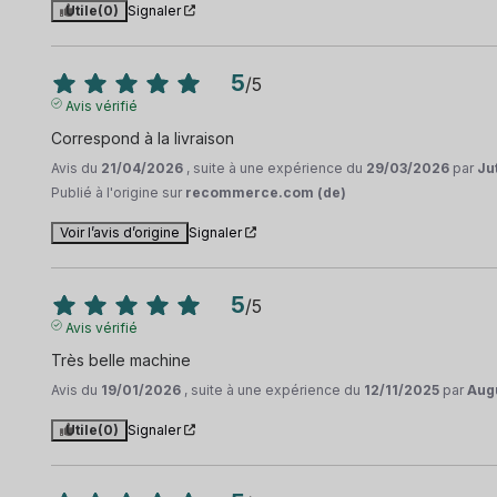
Utile
(0)
Signaler
5
/
5
Avis vérifié
Correspond à la livraison
Avis du
21/04/2026
, suite à une expérience du
29/03/2026
par
Jut
Publié à l'origine sur
recommerce.com (de)
Voir l’avis d’origine
Signaler
5
/
5
Avis vérifié
Très belle machine
Avis du
19/01/2026
, suite à une expérience du
12/11/2025
par
Augu
Utile
(0)
Signaler