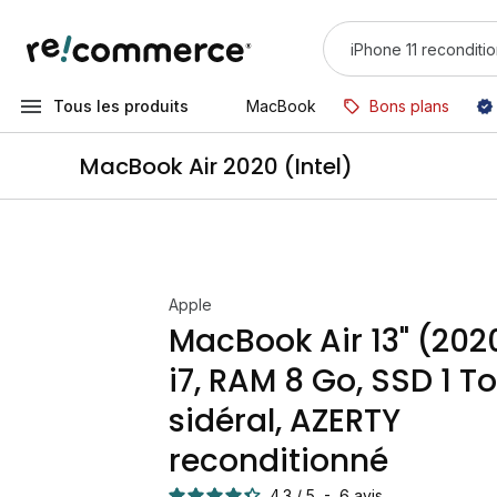
Tous les produits
MacBook
Bons plans
MacBook Air 2020 (Intel)
Apple
MacBook Air 13" (202
i7, RAM 8 Go, SSD 1 To
sidéral, AZERTY
reconditionné
4.3
/
5
-
6
avis