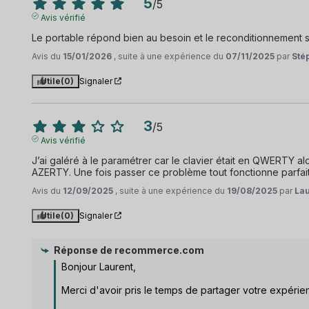
5
/
5
Avis vérifié
Le portable répond bien au besoin et le reconditionnement se
Avis du
15/01/2026
, suite à une expérience du
07/11/2025
par
Sté
Utile
(0)
Signaler
3
/
5
Avis vérifié
J’ai galéré à le paramétrer car le clavier était en QWERTY al
AZERTY. Une fois passer ce problème tout fonctionne parfaite
Avis du
12/09/2025
, suite à une expérience du
19/08/2025
par
Lau
Utile
(0)
Signaler
Réponse de
recommerce.com
Bonjour Laurent,

Merci d'avoir pris le temps de partager votre expérien