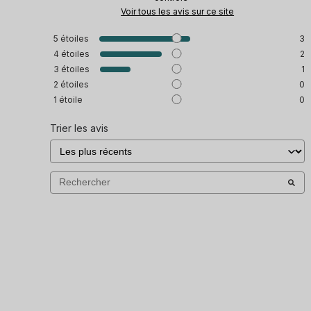
Voir tous les avis sur ce site
5
étoiles
3
4
étoiles
2
3
étoiles
1
2
étoiles
0
1
étoile
0
Trier les avis