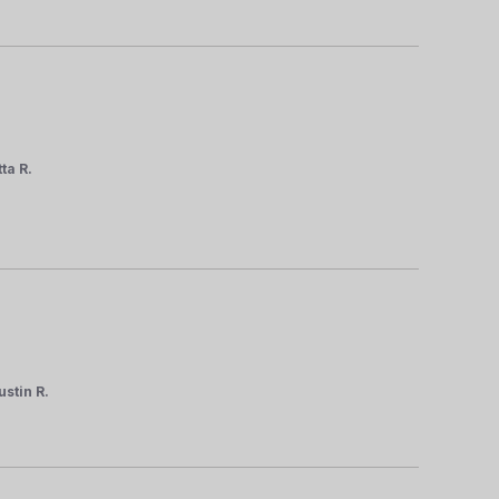
ta R.
stin R.