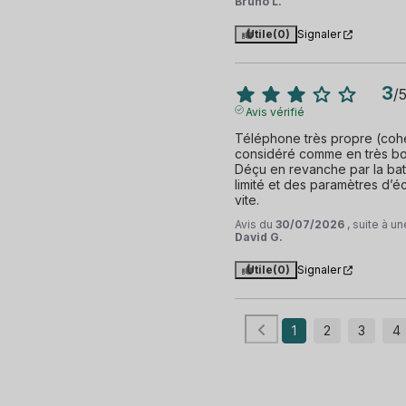
Bruno L.
Utile
(0)
Signaler
3
/
Avis vérifié
Téléphone très propre (cohé
considéré comme en très bon 
Déçu en revanche par la batt
limité et des paramètres d’é
vite.
Avis du
30/07/2026
, suite à 
David G.
Utile
(0)
Signaler
1
2
3
4