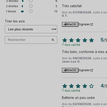
3
étoiles
8
Géolocalisation
Très satisfait
2
étoiles
5
1
étoile
13
Avis du
07/08/2026
, suite à 
Lecteur d'empreinte
D.T.
Trier les avis
Utile
(0)
Signaler
NFC
IMEI
5
/
Avis vérifié
Vibreur
Très bien, conforme à mes a
Capteur de proximité
Avis du
06/08/2026
, suite à 
Jean-Luc G.
et 40 autres
Utile
(0)
Signaler
4
/
Avis vérifié
Batterie un peu usée
Avis du
02/08/2026
, suite à 