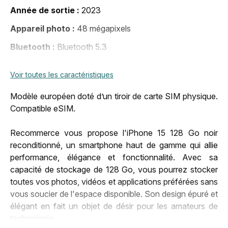
Année de sortie
2023
Appareil photo
48 mégapixels
Bluetooth
Bluetooth 5.3
Carte sim
Nano Sim
Voir toutes les caractéristiques
Connecteur
USB type C
Modèle européen doté d’un tiroir de carte SIM physique.
DAS membre
2,98 W/kg
Compatible eSIM.
DAS tronc
0,98 W/kg
Recommerce vous propose l'iPhone 15 128 Go noir
DAS tête
0,98 W/kg
reconditionné, un smartphone haut de gamme qui allie
performance, élégance et fonctionnalité. Avec sa
Date de lancement
22 sept. 2023, 00:00:00
capacité de stockage de 128 Go, vous pourrez stocker
Dimensions (LxHxP)
147,6 x 71,6 x 7,8 mm
toutes vos photos, vidéos et applications préférées sans
vous soucier de l'espace disponible. Son design épuré et
Déblocage
Tout opérateur
élégant en fait un objet de désir pour les amateurs de
Marque
Apple
technologie.