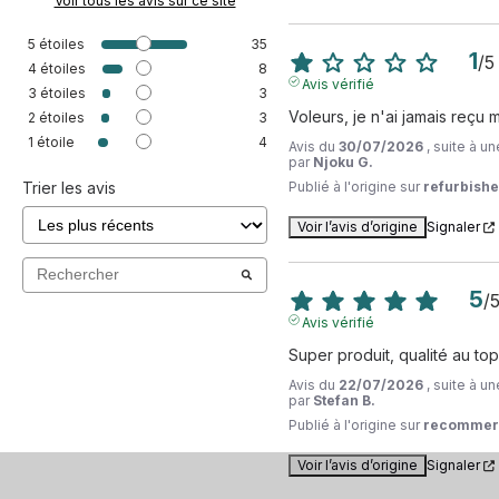
Voir tous les avis sur ce site
5
étoiles
35
1
/
5
4
étoiles
8
Avis vérifié
3
étoiles
3
Voleurs, je n'ai jamais reçu m
2
étoiles
3
1
étoile
4
Avis du
30/07/2026
, suite à 
par
Njoku G.
Trier les avis
Publié à l'origine sur
refurbishe
Voir l’avis d’origine
Signaler
5
/
Avis vérifié
Super produit, qualité au top
Avis du
22/07/2026
, suite à 
par
Stefan B.
Publié à l'origine sur
recommer
Voir l’avis d’origine
Signaler