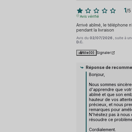
1
/
5
Avis vérifié
Arrivé abîmé, le téléphone 
pendant la livraison
Avis du
02/07/2026
, suite à 
D.C.
Utile
(0)
Signaler
Réponse de
recomme
Bonjour,  

Nous sommes sincère
d'apprendre que votre
abîmé et que son embal
hauteur de vos attente
précieux, et nous pre
remarques pour amélio
N'hésitez pas à nous 
résoudre ce problème.
Cordialement.
