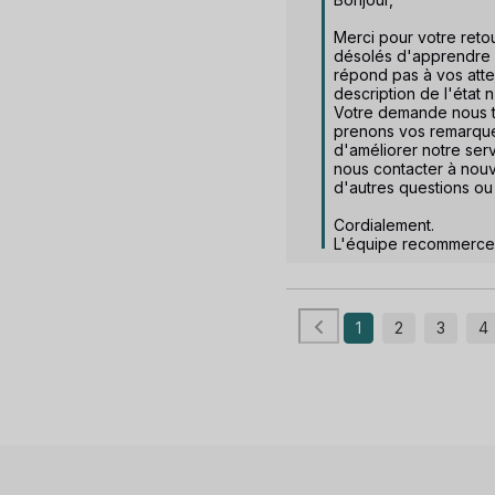
Merci pour votre reto
désolés d'apprendre q
répond pas à vos atten
description de l'état 
Votre demande nous ti
prenons vos remarques
d'améliorer notre serv
nous contacter à nouv
d'autres questions ou
Cordialement.

L'équipe recommerce
1
2
3
4