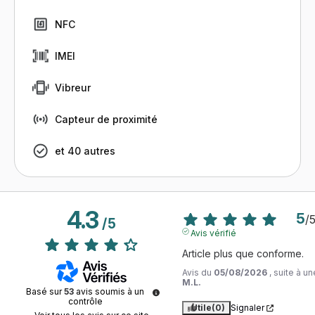
NFC
IMEI
Vibreur
Capteur de proximité
et 40 autres
4.3
5
/
/
5
Avis vérifié
Article plus que conforme.
Avis du
05/08/2026
, suite à 
M.L.
Basé sur
53
avis soumis à un
contrôle
Utile
(0)
Signaler