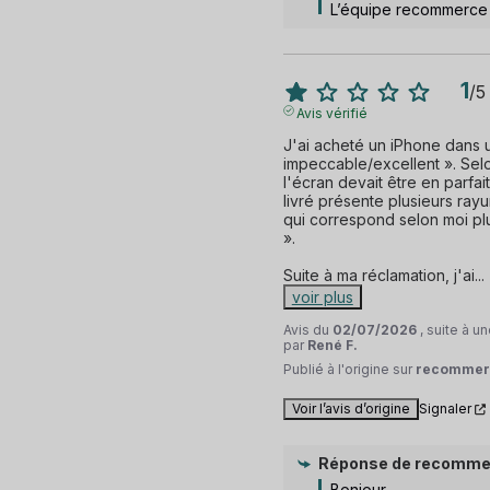
L’équipe recommerce
1
/
5
Avis vérifié
J'ai acheté un iPhone dans un
impeccable/excellent ». Selon
l'écran devait être en parfait
livré présente plusieurs rayur
qui correspond selon moi plut
».

Suite à ma réclamation, j'ai
...
voir plus
Avis du
02/07/2026
, suite à 
par
René F.
Publié à l'origine sur
recommer
Voir l’avis d’origine
Signaler
Réponse de
recomme
Bonjour,
