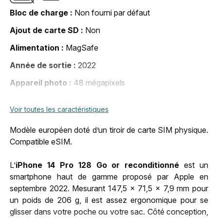
Bloc de charge
Non fourni par défaut
Ajout de carte SD
Non
Alimentation
MagSafe
Année de sortie
2022
Appareil photo
48 mégapixels
Bluetooth
Bluetooth 5.3
Voir toutes les caractéristiques
Carte sim
eSIM, Nano Sim
Modèle européen doté d’un tiroir de carte SIM physique.
Connecteur
Apple lightning
Compatible eSIM.
DAS membre
2,98 W/kg
L’
iPhone 14 Pro 128 Go or reconditionné
est un
DAS tronc
0,98 W/kg
smartphone haut de gamme proposé par Apple en
septembre 2022. Mesurant 147,5 x 71,5 x 7,9 mm pour
DAS tête
0,98 W/kg
un poids de 206 g, il est assez ergonomique pour se
Date de lancement
16 sept. 2022, 00:00:00
glisser dans votre poche ou votre sac. Côté conception,