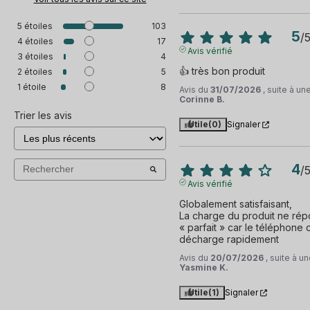
Bluetooth
impose que le DAS ne dépasse pas 2 W/ kg pour le tronc
et la tête, et 4 W/kg pour les membres.
5
étoiles
103
5
Réseaux 3G/4G/5G et Wifi
/
4
étoiles
17
Avis vérifié
3
étoiles
4
Géolocalisation
👍 très bon produit
2
étoiles
5
1
étoile
8
Avis du
31/07/2026
, suite à u
Lecteur d'empreinte
Corinne B.
Trier les avis
Utile
(0)
Signaler
NFC
IMEI
4
/
Avis vérifié
Vibreur
Globalement satisfaisant,

La charge du produit ne répon
Capteur de proximité
« parfait » car le téléphone 
décharge rapidement
et 40 autres
Avis du
20/07/2026
, suite à 
Yasmine K.
Utile
(1)
Signaler