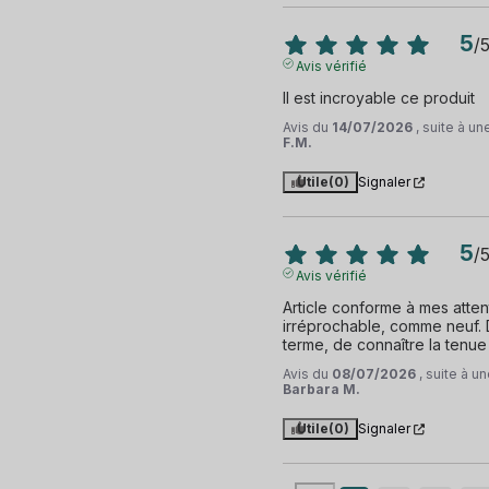
5
/
Avis vérifié
Il est incroyable ce produit
Avis du
14/07/2026
, suite à u
F.M.
Utile
(0)
Signaler
5
/
Avis vérifié
Article conforme à mes attent
irréprochable, comme neuf. D
terme, de connaître la tenue
Avis du
08/07/2026
, suite à 
Barbara M.
Utile
(0)
Signaler