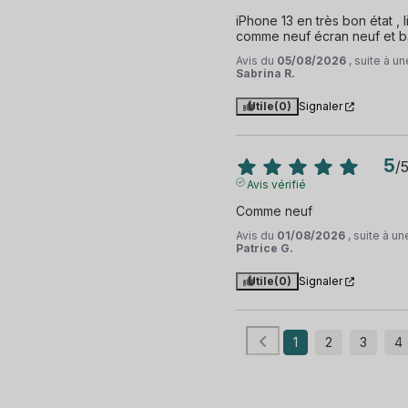
iPhone 13 en très bon état , l
comme neuf écran neuf et b
Avis du
05/08/2026
, suite à 
Sabrina R.
Utile
(0)
Signaler
5
/
Avis vérifié
Comme neuf
Avis du
01/08/2026
, suite à u
Patrice G.
Utile
(0)
Signaler
1
2
3
4