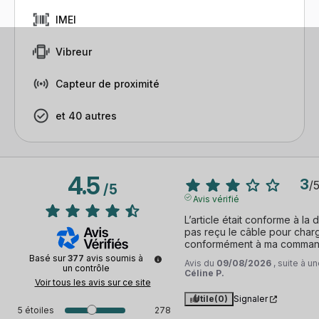
IMEI
Vibreur
Capteur de proximité
et 40 autres
4.5
3
/
/
5
Avis vérifié
L’article était conforme à la d
pas reçu le câble pour charge
conformément à ma command
Basé sur
377
avis soumis à
Avis du
09/08/2026
, suite à 
un contrôle
Céline P.
Voir tous les avis sur ce site
Utile
(0)
Signaler
5
étoiles
278