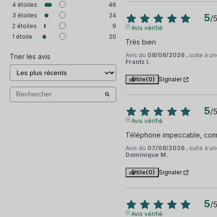
4
étoiles
46
3
étoiles
24
5
/
2
étoiles
9
Avis vérifié
1
étoile
20
Très bien
Avis du
08/08/2026
, suite à 
Trier les avis
Frantz I.
Utile
(0)
Signaler
5
/
Avis vérifié
Téléphone impeccable, com
Avis du
07/08/2026
, suite à 
Dominique M.
Utile
(0)
Signaler
5
/
Avis vérifié