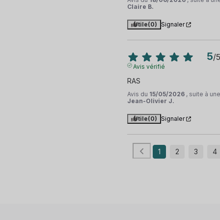
Claire B.
Utile
(0)
Signaler
5
/
Avis vérifié
RAS
Avis du
15/05/2026
, suite à u
Jean-Olivier J.
Utile
(0)
Signaler
1
2
3
4