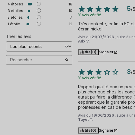
4
étoiles
18
5
/
3
étoiles
10
Avis vérifié
2
étoiles
7
Très contente, enfin la 5G et
1
étoile
12
écran nickel
Trier les avis
Avis du
21/07/2026
, suite à u
Alix V.
Utile
(0)
Signaler
3
/
Avis vérifié
Rapport qualité prix un peu 
plus cher que chez les concurr
aurait pu faire la différence 
espérant que la garantie pro
promesses en cas de besoin
Avis du
19/06/2026
, suite à u
Tuyet T.
Utile
(0)
Signaler