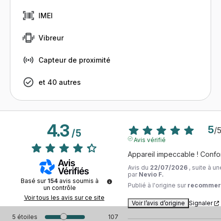
IMEI
Vibreur
Capteur de proximité
et 40 autres
4.3
5
/
/
5
Avis vérifié
Appareil impeccable ! Confor
Avis du
22/07/2026
, suite à 
par
Nevio F.
Basé sur
154
avis soumis à
Publié à l'origine sur
recommer
un contrôle
Voir tous les avis sur ce site
Voir l’avis d’origine
Signaler
5
étoiles
107