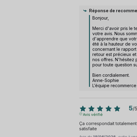
Réponse de
recomme
Bonjour,

Merci d'avoir pris le 
votre avis. Nous somm
d'apprendre que votr
été à la hauteur de vo
concernant le rapport q
retour est précieux et
nos offres. N'hésitez 
pour toute question sur
Bien cordialement.

Anne-Sophie

L’équipe recommerce
5
/
Avis vérifié
Ça correspondait totalement
satisfaite
Avis du
18/06/2026
, suite à u