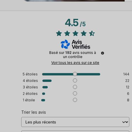
4.5
/
5
Basé sur
192
avis soumis à
un contrôle
Voir tous les avis sur ce site
5
étoiles
144
4
étoiles
22
3
étoiles
12
2
étoiles
6
1
étoile
8
Trier les avis