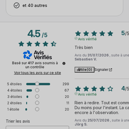
et 40 autres
4.5
5
/
/
5
Avis vérifié
Très bien
Avis du
31/07/2026
, suite à u
Sébastien V.
Basé sur
417
avis soumis à
un contrôle
Utile
(0)
Signaler
Voir tous les avis sur ce site
5
étoiles
299
4
/
4
étoiles
67
Avis vérifié
3
étoiles
20
Rien à redire. Tout est comme
2
étoiles
11
Du moins pour l'instant. La ca
1
étoile
20
encore à l'observation.
Avis du
25/07/2026
, suite à u
Trier les avis
Jörg S.