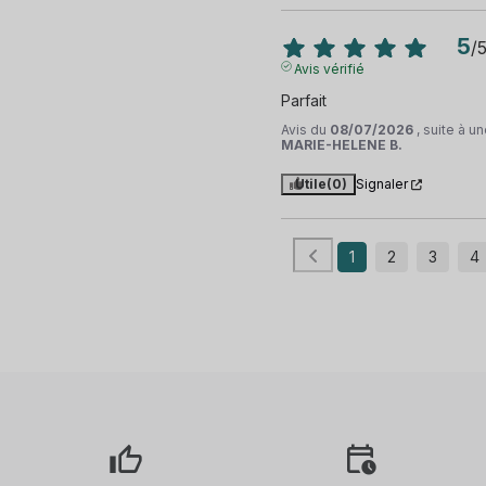
5
/
Avis vérifié
Parfait
Avis du
08/07/2026
, suite à 
MARIE-HELENE B.
Utile
(0)
Signaler
1
2
3
4