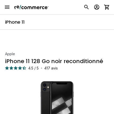
iPhone 11
Apple
iPhone 11 128 Go noir reconditionné
4.5
/
5
-
417
avis