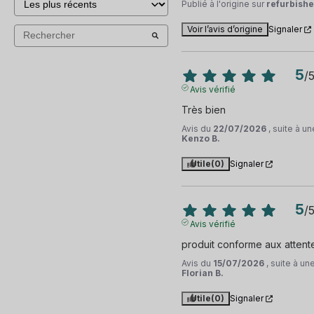
Publié à l'origine sur
refurbishe
Voir l’avis d’origine
Signaler
5
/
Avis vérifié
Très bien
Avis du
22/07/2026
, suite à 
Kenzo B.
Utile
(0)
Signaler
5
/
Avis vérifié
produit conforme aux attent
Avis du
15/07/2026
, suite à u
Florian B.
Utile
(0)
Signaler