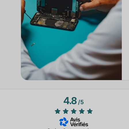
4.8
/
5