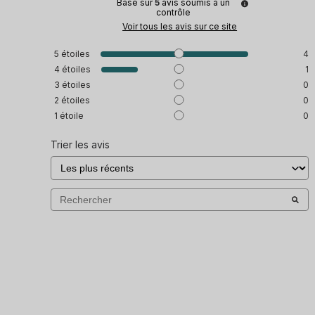
Basé sur
5
avis soumis à un
contrôle
Voir tous les avis sur ce site
5
étoiles
4
4
étoiles
1
3
étoiles
0
2
étoiles
0
1
étoile
0
Trier les avis