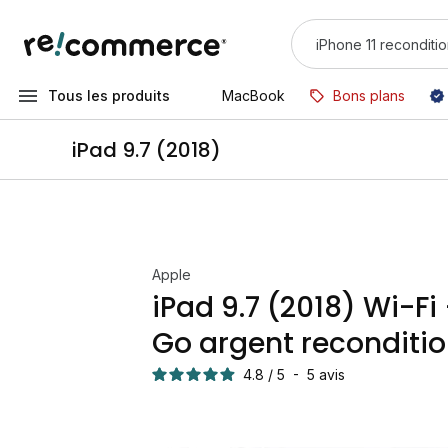
Tous les produits
MacBook
Bons plans
iPad 9.7 (2018)
Apple
iPad 9.7 (2018) Wi-Fi
Go argent reconditi
4.8
/
5
-
5
avis