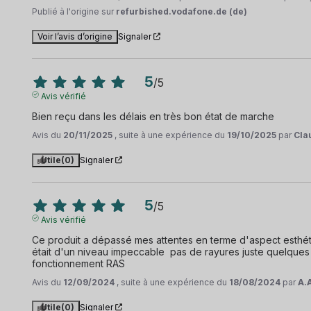
Publié à l'origine sur
refurbished.vodafone.de (de)
Voir l’avis d’origine
Signaler
5
/
5
Avis vérifié
Bien reçu dans les délais en très bon état de marche
Avis du
20/11/2025
, suite à une expérience du
19/10/2025
par
Cla
Utile
(0)
Signaler
5
/
5
Avis vérifié
Ce produit a dépassé mes attentes en terme d'aspect esthétique
était d'un niveau impeccable  pas de rayures juste quelque
fonctionnement RAS
Avis du
12/09/2024
, suite à une expérience du
18/08/2024
par
A.
Utile
(0)
Signaler