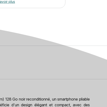
avoir plus
) 128 Go noir reconditionné, un smartphone pliable
icie d'un design élégant et compact, avec des