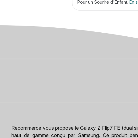
Pour un Sourire d'Enfant.
En s
Recommerce vous propose le Galaxy Z Flip7 FE (dual sim
haut de gamme conçu par Samsung. Ce produit bénéf