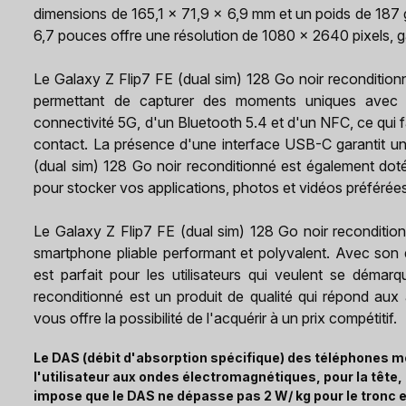
dimensions de 165,1 x 71,9 x 6,9 mm et un poids de 187 g,
6,7 pouces offre une résolution de 1080 x 2640 pixels, g
Le Galaxy Z Flip7 FE (dual sim) 128 Go noir recondition
permettant de capturer des moments uniques avec u
connectivité 5G, d'un Bluetooth 5.4 et d'un NFC, ce qui f
contact. La présence d'une interface USB-C garantit un
(dual sim) 128 Go noir reconditionné est également dot
pour stocker vos applications, photos et vidéos préférée
Le Galaxy Z Flip7 FE (dual sim) 128 Go noir reconditio
smartphone pliable performant et polyvalent. Avec son d
est parfait pour les utilisateurs qui veulent se déma
reconditionné est un produit de qualité qui répond aux
vous offre la possibilité de l'acquérir à un prix compétitif.
Le DAS (débit d'absorption spécifique) des téléphones mo
l'utilisateur aux ondes électromagnétiques, pour la tête
impose que le DAS ne dépasse pas 2 W/ kg pour le tronc e