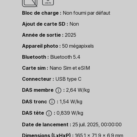
Bloc de charge
Non fourni par défaut
Ajout de carte SD
Non
Année de sortie
2025
Appareil photo
50 mégapixels
Bluetooth
Bluetooth 5.4
Carte sim
Nano Sim et eSIM
Connecteur
USB type C
DAS membre
2,64 W/kg
DAS tronc
1,54 W/kg
DAS tête
0,839 W/kg
Date de lancement
25 juil. 2025, 00:00:00
Dimensions (LxHxP)
165,1 x 71,9 x 6,9 mm