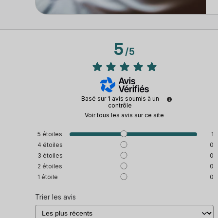
5
/
5
Basé sur
1
avis soumis à un
contrôle
Voir tous les avis sur ce site
5
étoiles
1
4
étoiles
0
3
étoiles
0
2
étoiles
0
1
étoile
0
Trier les avis