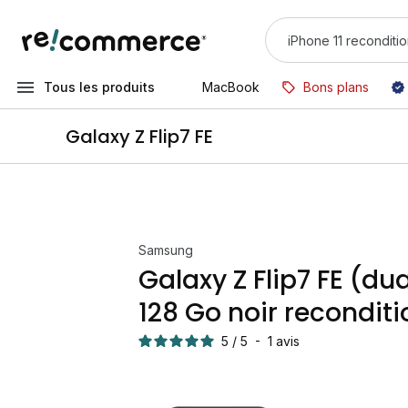
Tous les produits
MacBook
Bons plans
Galaxy Z Flip7 FE
Samsung
Galaxy Z Flip7 FE (du
128 Go noir recondit
5
/
5
-
1
avis