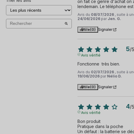
Trier les avis
on fait ce genre d'achat on a 
lendemain. Le téléphone est 
Avis du
08/07/2026
, suite à 
24/06/2026
par
Jen. G.
Utile
(0)
Signaler
5
/
Avis vérifié
Fonctionne  très bien.
Avis du
02/07/2026
, suite à 
19/06/2026
par
Nélio D.
Utile
(0)
Signaler
4
/
Avis vérifié
Bon produit

Pratique dans la poche

Un défaut : la batterie se dé