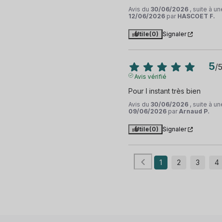
Avis du
30/06/2026
, suite à u
12/06/2026
par
HASCOET F.
Utile
(0)
Signaler
5
/
Avis vérifié
Pour l instant très bien
Avis du
30/06/2026
, suite à u
09/06/2026
par
Arnaud P.
Utile
(0)
Signaler
1
2
3
4