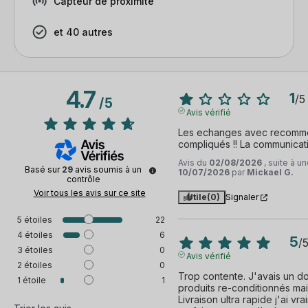
Capteur de proximité
et 40 autres
4.7
1
/
5
/
5
Avis vérifié
Les echanges avec recommer
compliqués !! La communicatio
Avis du
02/08/2026
, suite à 
Basé sur
29
avis soumis à un
10/07/2026
par
Mickael G.
contrôle
Voir tous les avis sur ce site
Utile
(0)
Signaler
5
étoiles
22
4
étoiles
6
5
/
3
étoiles
0
Avis vérifié
2
étoiles
0
Trop contente. J'avais un do
1
étoile
1
produits re-conditionnés mais
Livraison ultra rapide j'ai vr