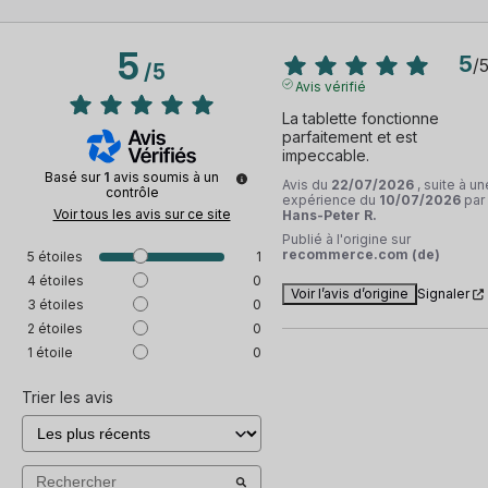
5
5
/
/
5
Avis vérifié
La tablette fonctionne 
parfaitement et est 
impeccable.
Basé sur
1
avis soumis à un
Avis du
22/07/2026
, suite à un
contrôle
expérience du
10/07/2026
par
Voir tous les avis sur ce site
Hans-Peter R.
Publié à l'origine sur
recommerce.com (de)
5
étoiles
1
4
étoiles
0
Voir l’avis d’origine
Signaler
3
étoiles
0
2
étoiles
0
1
étoile
0
Trier les avis