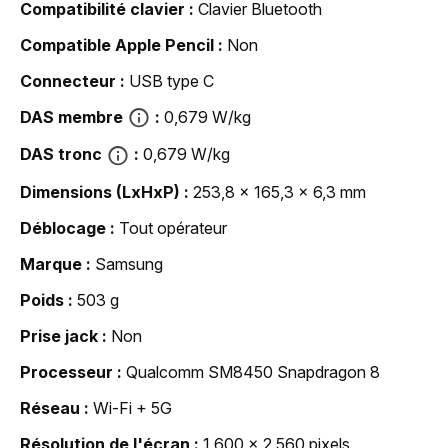
Compatibilité clavier
Clavier Bluetooth
Compatible Apple Pencil
Non
Connecteur
USB type C
DAS membre
0,679 W/kg
DAS tronc
0,679 W/kg
Dimensions (LxHxP)
253,8 x 165,3 x 6,3 mm
Déblocage
Tout opérateur
Marque
Samsung
Poids
503 g
Prise jack
Non
Processeur
Qualcomm SM8450 Snapdragon 8
Réseau
Wi-Fi + 5G
Résolution de l'écran
1 600 x 2 560 pixels