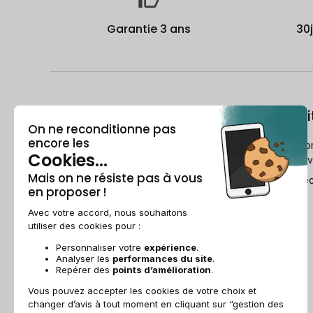
Garantie 3 ans
30
À propos
Le recondi
Qui est Recommerce® ?
Comment Reco
reconditionne v
Offre étudiante
Le Guide du re
Parrainage
Ils parlent de nous
Recommerce group
Recrutement