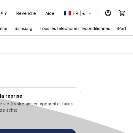
e® ?
Revendre
Aide
FR | €
onné
Samsung
Tous les téléphones reconditionnés
iPad
la reprise
ie à votre ancien appareil et faites
tre achat