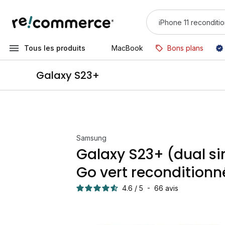
Tous les produits
MacBook
Bons plans
Galaxy S23+
Samsung
Galaxy S23+ (dual si
Go vert reconditionn
4.6
/
5
-
66
avis