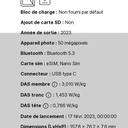
Bloc de charge
Non fourni par défaut
Ajout de carte SD
Non
Année de sortie
2023
Appareil photo
50 mégapixels
Bluetooth
Bluetooth 5.3
Carte sim
eSIM, Nano Sim
Connecteur
USB type C
DAS membre
3,010 W/kg
DAS tronc
1,453 W/kg
DAS tête
0,766 W/kg
Date de lancement
17 févr. 2023, 00:00:00
Dimensions (LxHxP)
157,8 x 76,2 x 7,6 mm