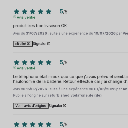
5
/
5
Avis vérifié
produit tres bon livraison OK
Avis du
31/07/2026
, suite à une expérience du
10/07/2026
par
Pi
Utile
(0)
Signaler
5
/
5
Avis vérifié
Le téléphone était mieux que ce que j'avais prévu et sembla
l'autonomie de la batterie. Retour effectué car j'ai changé d'av
Avis du
15/07/2026
, suite à une expérience du
01/06/2026
par
An
Publié à l'origine sur
refurbished.vodafone.de (de)
Voir l’avis d’origine
Signaler
5
/
5