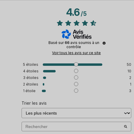
4.6
/
5
Basé sur
66
avis soumis à un
contrôle
Voir tous les avis sur ce site
5
étoiles
50
4
étoiles
10
3
étoiles
2
2
étoiles
1
1
étoile
3
Trier les avis