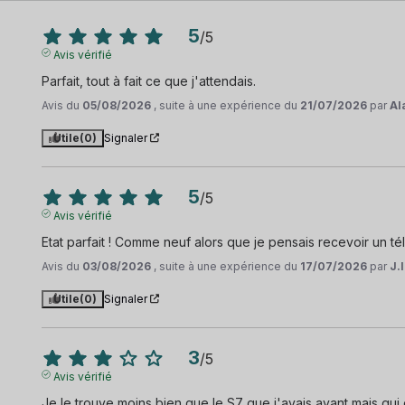
5
/
5
Avis vérifié
Parfait, tout à fait ce que j'attendais.
Avis du
05/08/2026
, suite à une expérience du
21/07/2026
par
Al
Utile
(0)
Signaler
5
/
5
Avis vérifié
Etat parfait ! Comme neuf alors que je pensais recevoir un
Avis du
03/08/2026
, suite à une expérience du
17/07/2026
par
J.I
Utile
(0)
Signaler
3
/
5
Avis vérifié
Je le trouve moins bien que le S7 que j'avais avant mais qui 