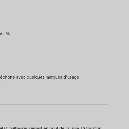
ain M.
 téléphone avec quelques marques d'usage
.
était malheureusement en bout de course. L'utilisation 