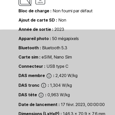
Bloc de charge
Non fourni par défaut
Ajout de carte SD
Non
Année de sortie
2023
Appareil photo
50 mégapixels
Bluetooth
Bluetooth 5.3
Carte sim
eSIM, Nano Sim
Connecteur
USB type C
DAS membre
2,420 W/kg
DAS tronc
1,304 W/kg
DAS tête
0,963 W/kg
Date de lancement
17 févr. 2023, 00:00:00
Dimensions (LxHxP)
146,3 x 70,9 x 7,6 mm