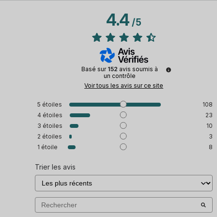
4.4
/
5
Basé sur
152
avis soumis à
un contrôle
Voir tous les avis sur ce site
5
étoiles
108
4
étoiles
23
3
étoiles
10
2
étoiles
3
1
étoile
8
Trier les avis