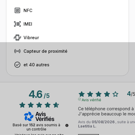
NFC
IMEI
Vibreur
Capteur de proximité
et 40 autres
4.6
4
/
/
5
Avis vérifié
Ce téléphone correspond à m
J'apprécie beaucoup le mode
Avis du
05/08/2026
, suite à 
Basé sur
152
avis soumis à
Laetitia L.
un contrôle