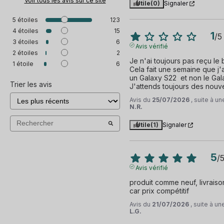
Voir tous les avis sur ce site
Utile
(0)
Signaler
5
étoiles
123
4
étoiles
15
1
/
5
3
étoiles
6
Avis vérifié
2
étoiles
2
Je n'ai toujours pas reçu le 
1
étoile
6
Cela fait une semaine que j'ai
un Galaxy S22  et non le Gala
Trier les avis
J'attends toujours des nouve
Avis du
25/07/2026
, suite à u
N.R.
Utile
(1)
Signaler
5
/
Avis vérifié
produit comme neuf, livraison 2
car prix compétitif
Avis du
21/07/2026
, suite à u
L.G.