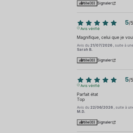
Utile
(0)
Signaler
5
/
Avis vérifié
Magnifique, celui que je voul
Avis du
21/07/2026
, suite à u
Sarah B.
Utile
(0)
Signaler
5
/
Avis vérifié
Parfait état 

Top
Avis du
22/06/2026
, suite à 
M.D.
Utile
(0)
Signaler