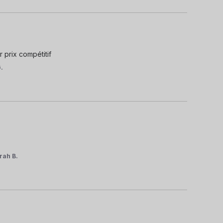
r prix compétitif
G.
rah B.