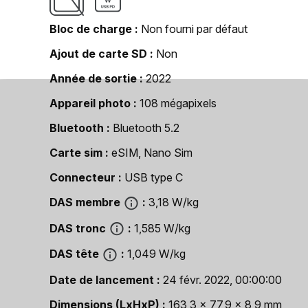
Bloc de charge
Non fourni par défaut
Ajout de carte SD
Non
Année de sortie
2022
Appareil photo
108 mégapixels
Bluetooth
Bluetooth 5.2
Carte sim
eSIM, Nano Sim
Connecteur
USB type C
DAS membre
3,18 W/kg
DAS tronc
1,585 W/kg
DAS tête
1,049 W/kg
Date de lancement
24 févr. 2022, 00:00:00
Dimensions (LxHxP)
163,3 x 77,9 x 8,9 mm