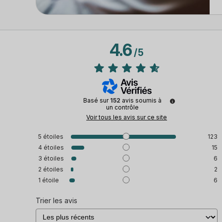
4.6
/
5
Basé sur
152
avis soumis à
un contrôle
Voir tous les avis sur ce site
5
étoiles
123
4
étoiles
15
3
étoiles
6
2
étoiles
2
1
étoile
6
Trier les avis