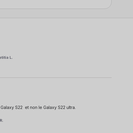
titia L.
 Galaxy S22  et non le Galaxy S22 ultra.

R.