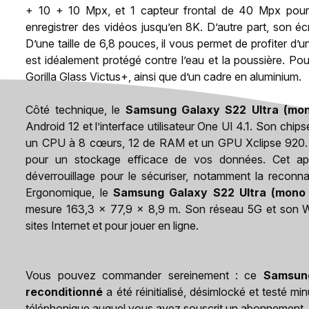
+ 10 + 10 Mpx, et 1 capteur frontal de 40 Mpx pour
enregistrer des vidéos jusqu’en 8K. D’autre part, so
D’une taille de 6,8 pouces, il vous permet de profiter d’u
est idéalement protégé contre l’eau et la poussière. Pour
Gorilla Glass Victus+, ainsi que d’un cadre en aluminium.
Côté technique, le
Samsung Galaxy S22 Ultra (mon
Android 12 et l’interface utilisateur One UI 4.1. Son c
un CPU à 8 cœurs, 12 de RAM et un GPU Xclipse 920. 
pour un stockage efficace de vos données. Cet a
déverrouillage pour le sécuriser, notamment la reconnai
Ergonomique, le
Samsung Galaxy S22 Ultra (mono 
mesure 163,3 x 77,9 x 8,9 m. Son réseau 5G et son Wi
sites Internet et pour jouer en ligne.
Vous pouvez commander sereinement : ce
Samsung
reconditionné
a été réinitialisé, désimlocké et testé mi
téléphonique auquel vous avez souscrit un abonnement, la