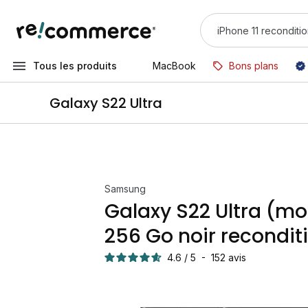
Tous les produits
MacBook
Bons plans
Galaxy S22 Ultra
Samsung
Galaxy S22 Ultra (m
256 Go noir recondit
4.6
/
5
-
152
avis