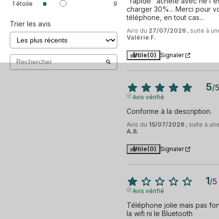
"rapide" acheté avec ne l'es
1
étoile
9
charger 30%... Merci pour votr
téléphone, en tout cas...
Trier les avis
Avis du
27/07/2026
, suite à 
Valérie F.
Utile
(0)
Signaler
5
/
Avis vérifié
Conforme à la description.
Avis du
15/07/2026
, suite à u
A.B.
Utile
(0)
Signaler
1
/
5
Avis vérifié
Téléphone jolie mais pas fon
la wifi ni le Bluetooth