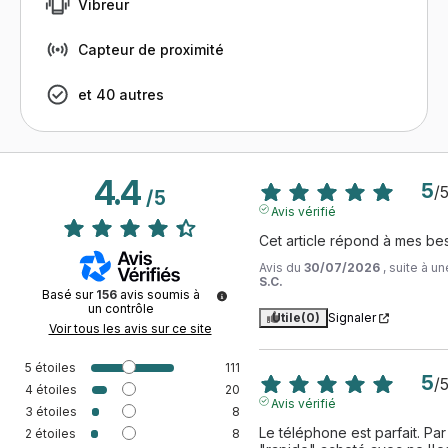
Vibreur
Capteur de proximité
et 40 autres
4.4
5
/
/
5
Avis vérifié
Cet article répond à mes be
Avis du
30/07/2026
, suite à 
S.C.
Basé sur
156
avis soumis à
un contrôle
Utile
(0)
Signaler
Voir tous les avis sur ce site
5
étoiles
111
5
/
4
étoiles
20
Avis vérifié
3
étoiles
8
Le téléphone est parfait. Par
2
étoiles
8