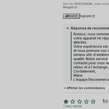
Avis du
12/07/2026
, suite à u
Magali G.
Utile
(0)
Signaler
Réponse de
recomme
Bonjour, nous sommes
votre appareil ne rép
attentes.  

Votre expérience est 
et nous prenons vos c
sérieux afin d'amélio
qualité. Notre service 
contacté pour vous ai
retour et à l'échange d
Cordialement,

Marie

L'équipe Recommerc
Afficher les commentaires
1
/
5
Avis vérifié