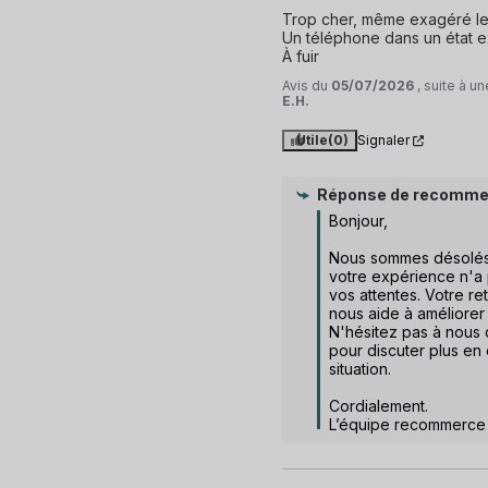
Trop cher, même exagéré le p
Un téléphone dans un état ex
À fuir
Avis du
05/07/2026
, suite à 
E.H.
Utile
(0)
Signaler
Réponse de
recomme
Bonjour,  

Nous sommes désolés
votre expérience n'a p
vos attentes. Votre ret
nous aide à améliorer 
N'hésitez pas à nous 
pour discuter plus en d
situation.  

Cordialement.

L’équipe recommerce