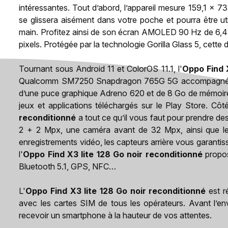
intéressantes. Tout d’abord, l’appareil mesure 159,1 x 73
se glissera aisément dans votre poche et pourra être ut
main. Profitez ainsi de son écran AMOLED 90 Hz de 6,
pixels. Protégée par la technologie Gorilla Glass 5, cette 
Tournant sous Android 11 et ColorOS 11.1, l'
Oppo Find X
Qualcomm SM7250 Snapdragon 765G 5G accompagné d’
d’une puce graphique Adreno 620 et de 8 Go de mémoire 
jeux et applications téléchargés sur le Play Store. Côté
reconditionné
a tout ce qu’il vous faut pour prendre de
2 + 2 Mpx, une caméra avant de 32 Mpx, ainsi que l
enregistrements vidéo, les capteurs arrière vous garantis
l'
Oppo Find X3 lite 128 Go noir reconditionné
propos
Bluetooth 5.1, GPS, NFC…
L'
Oppo Find X3 lite 128 Go noir reconditionné
est ré
avec les cartes SIM de tous les opérateurs. Avant l’env
recevoir un smartphone à la hauteur de vos attentes.