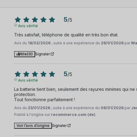
5
/
5
Avis vérifié
Très satisfait, téléphone de qualité en très bon état.
Avis du
18/02/2026
, suite à une expérience du
26/01/2026
par
Ma
Utile
(0)
Signaler
5
/
5
Avis vérifié
La batterie tient bien, seulement des rayures minimes qui ne
protection.

Tout fonctionne parfaitement !
Avis du
23/01/2026
, suite à une expérience du
06/01/2026
par
Je
Publié à l'origine sur
recommerce.com (de)
Voir l’avis d’origine
Signaler