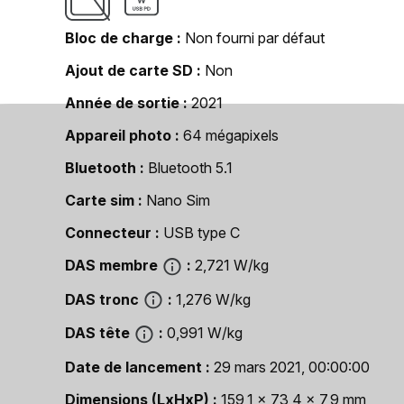
Bloc de charge
Non fourni par défaut
Ajout de carte SD
Non
Année de sortie
2021
Appareil photo
64 mégapixels
Bluetooth
Bluetooth 5.1
Carte sim
Nano Sim
Connecteur
USB type C
DAS membre
2,721 W/kg
DAS tronc
1,276 W/kg
DAS tête
0,991 W/kg
Date de lancement
29 mars 2021, 00:00:00
Dimensions (LxHxP)
159,1 x 73,4 x 7,9 mm