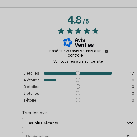
4.8
/
5
Basé sur
20
avis soumis à un
contrôle
Voir tous les avis sur ce site
5
étoiles
17
4
étoiles
3
3
étoiles
0
2
étoiles
0
1
étoile
0
Trier les avis