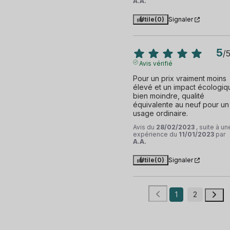
A.A.
Utile
(0)
Signaler
5
/
Avis vérifié
Pour un prix vraiment moins 
élevé et un impact écologiqu
bien moindre, qualité 
équivalente au neuf pour un 
usage ordinaire.
Avis du
28/02/2023
, suite à un
expérience du
11/01/2023
par
A.A.
Utile
(0)
Signaler
1
2