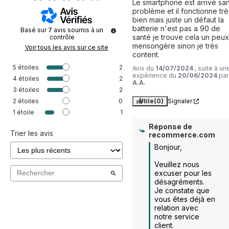
Le smartphone est arrivé san
problème et il fonctionne très
bien mais juste un défaut la 
batterie n'est pas a 90 de 
Basé sur
7
avis soumis à un
santé je trouve cela un peux 
contrôle
mensongère sinon je très 
Voir tous les avis sur ce site
content.
5
étoiles
2
Avis du
14/07/2024
, suite à un
expérience du
20/06/2024
par
4
étoiles
2
A.A.
3
étoiles
2
2
étoiles
0
Utile
(0)
Signaler
1
étoile
1
Réponse de
Trier les avis
recommerce.com
Bonjour,

Veuillez nous 
excuser pour les 
désagréments.

Je constate que 
vous êtes déjà en 
relation avec 
notre service 
client.
