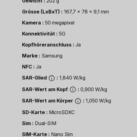
Gewicht
202 g
Grösse (LxBxT)
167,7 x 78 x 9,1 mm
Kamera
50 megapixel
Konnektivität
5G
Kopfhöreranschluss
Ja
Marke
Samsung
NFC
Ja
SAR-Glied
1,840 W/kg
SAR-Wert am Kopf
0,900 W/kg
SAR-Wert am Körper
1,050 W/kg
SD-Karte
MicroSDXC
Sim
Dual-SIM
SIM-Karte
Nano Sim