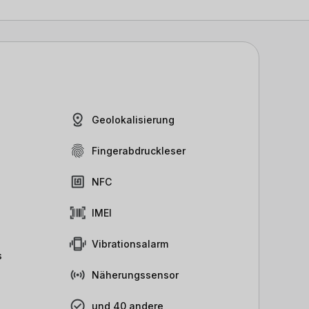
Geolokalisierung
Fingerabdruckleser
NFC
IMEI
Vibrationsalarm
s
Näherungssensor
und 40 andere