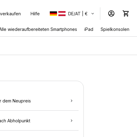
 verkaufen
Hilfe
DE/AT | €
Alle wiederaufbereiteten Smartphones
iPad
Spielkonsolen
r dem Neupreis
ach Abholpunkt