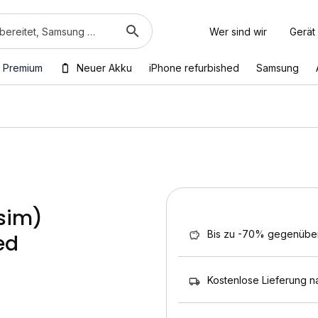
Wer sind wir
Gerät
 Premium
Neuer Akku
iPhone refurbished
Samsung
 sim)
Bis zu -70% gegenübe
ed
Kostenlose Lieferung n