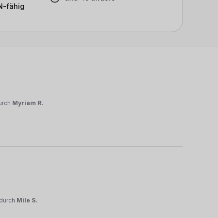
-fähig
urch
Myriam R.
durch
Mile S.