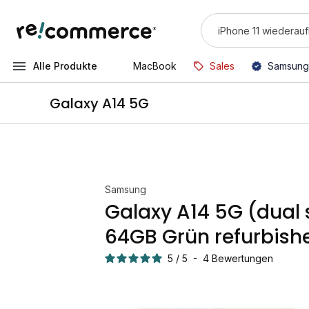
Alle Produkte
MacBook
Sales
Samsung
Galaxy A14 5G
Samsung
Galaxy A14 5G (dual
64GB Grün refurbish
5
/
5
-
4
Bewertungen