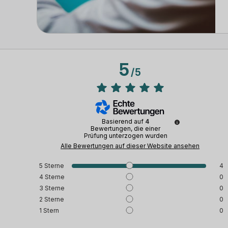
5
/
5
Basierend auf
4
Bewertungen, die einer
Prüfung unterzogen wurden
Alle Bewertungen auf dieser Website ansehen
5
Sterne
4
4
Sterne
0
3
Sterne
0
2
Sterne
0
1
Stern
0