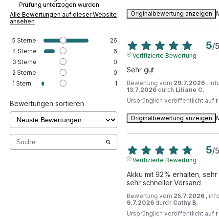
Prüfung unterzogen wurden
Originalbewertung anzeigen
Alle Bewertungen auf dieser Website
ansehen
5
Sterne
26
5
/
4
Sterne
6
Verifizierte Bewertung
3
Sterne
0
Sehr gut
2
Sterne
0
Bewertung vom
29.7.2026
, in
1
Stern
1
13.7.2026
durch
Liliane C.
Ursprünglich veröffentlicht auf
Bewertungen sortieren
Originalbewertung anzeigen
5
/
Verifizierte Bewertung
Akku mit 92% erhalten, sehr 
sehr schneller Versand
Bewertung vom
25.7.2026
, in
9.7.2026
durch
Cathy B.
Ursprünglich veröffentlicht auf