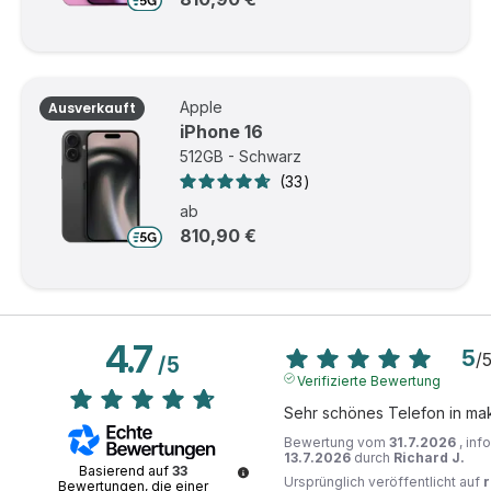
Apple
Ausverkauft
iPhone 16
512GB - Schwarz
33
ab
810,90 €
4.7
5
/
/
5
Verifizierte Bewertung
Sehr schönes Telefon in ma
Bewertung vom
31.7.2026
, inf
13.7.2026
durch
Richard J.
Basierend auf
33
Ursprünglich veröffentlicht auf
Bewertungen, die einer