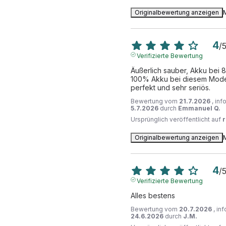
Originalbewertung anzeigen
4
/
Verifizierte Bewertung
Äußerlich sauber, Akku bei 8
100% Akku bei diesem Modell.
perfekt und sehr seriös.
Bewertung vom
21.7.2026
, in
5.7.2026
durch
Emmanuel Q.
Ursprünglich veröffentlicht auf
Originalbewertung anzeigen
4
/
Verifizierte Bewertung
Alles bestens
Bewertung vom
20.7.2026
, in
24.6.2026
durch
J.M.