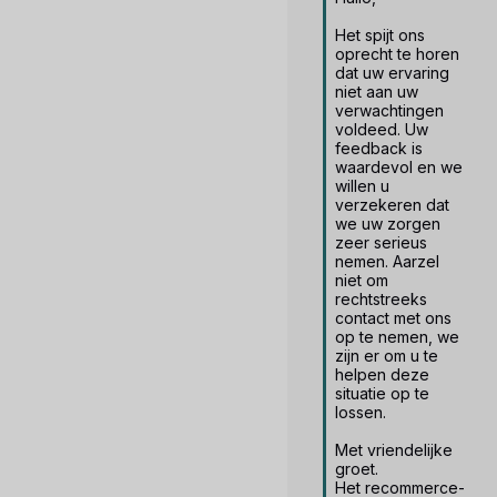
Het spijt ons 
oprecht te horen 
dat uw ervaring 
niet aan uw 
verwachtingen 
voldeed. Uw 
feedback is 
waardevol en we 
willen u 
verzekeren dat 
we uw zorgen 
zeer serieus 
nemen. Aarzel 
niet om 
rechtstreeks 
contact met ons 
op te nemen, we 
zijn er om u te 
helpen deze 
situatie op te 
lossen. 

Met vriendelijke 
groet.

Het recommerce-