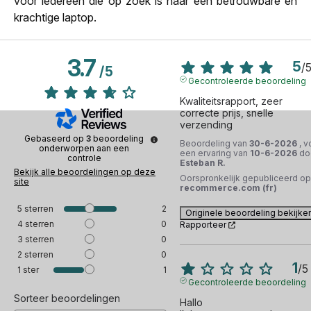
voor iedereen die op zoek is naar een betrouwbare en
krachtige laptop.
3.7
5
/
/
5
Gecontroleerde beoordeling
Kwaliteitsrapport, zeer 
correcte prijs, snelle 
verzending
Gebaseerd op
3
beoordeling
Beoordeling van
30-6-2026
, v
onderworpen aan een
een ervaring van
10-6-2026
do
controle
Esteban R.
Bekijk alle beoordelingen op deze
Oorspronkelijk gepubliceerd op
site
recommerce.com (fr)
5
sterren
2
Originele beoordeling bekijke
4
sterren
0
Rapporteer
3
sterren
0
2
sterren
0
1
/
5
1
ster
1
Gecontroleerde beoordeling
Sorteer beoordelingen
Hallo 
