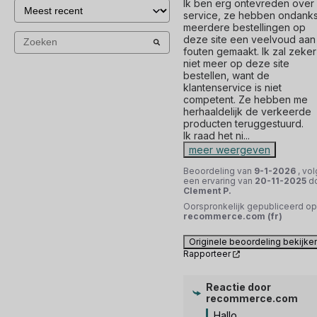
Ik ben erg ontevreden over 
service, ze hebben ondanks
meerdere bestellingen op 
deze site een veelvoud aan 
fouten gemaakt. Ik zal zeker 
niet meer op deze site 
bestellen, want de 
klantenservice is niet 
competent. Ze hebben me 
herhaaldelijk de verkeerde 
producten teruggestuurd.

Ik raad het ni
...
meer weergeven
Beoordeling van
9-1-2026
, vol
een ervaring van
20-11-2025
d
Clement P.
Oorspronkelijk gepubliceerd op
recommerce.com (fr)
Originele beoordeling bekijke
Rapporteer
Reactie door
recommerce.com
Hallo, 
