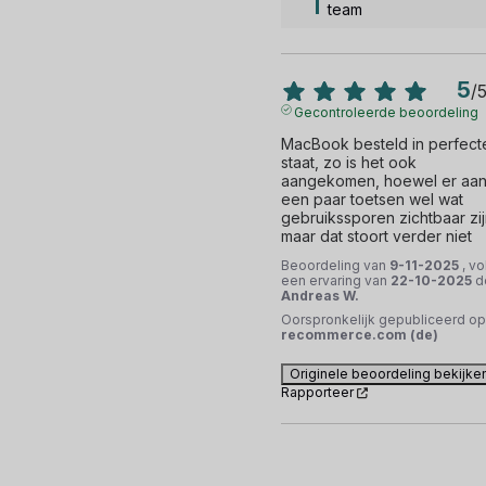
team
5
/
Gecontroleerde beoordeling
MacBook besteld in perfecte
staat, zo is het ook 
aangekomen, hoewel er aan
een paar toetsen wel wat 
gebruikssporen zichtbaar zijn
maar dat stoort verder niet
Beoordeling van
9-11-2025
, vo
een ervaring van
22-10-2025
d
Andreas W.
Oorspronkelijk gepubliceerd op
recommerce.com (de)
Originele beoordeling bekijke
Rapporteer