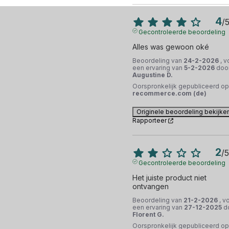
4
/
Gecontroleerde beoordeling
Alles was gewoon oké
Beoordeling van
24-2-2026
, v
een ervaring van
5-2-2026
doo
Augustine D.
Oorspronkelijk gepubliceerd op
recommerce.com (de)
Originele beoordeling bekijke
Rapporteer
2
/
5
Gecontroleerde beoordeling
Het juiste product niet 
ontvangen
Beoordeling van
21-2-2026
, v
een ervaring van
27-12-2025
d
Florent G.
Oorspronkelijk gepubliceerd op