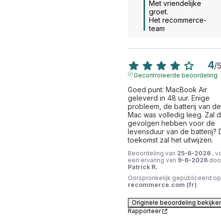
Met vriendelijke 
groet.

Het recommerce-
team
4
/
Gecontroleerde beoordeling
Goed punt: MacBook Air 
geleverd in 48 uur. Enige 
probleem, de batterij van de 
Mac was volledig leeg. Zal di
gevolgen hebben voor de 
levensduur van de batterij? 
toekomst zal het uitwijzen.
Beoordeling van
25-6-2026
, v
een ervaring van
9-6-2026
doo
Patrick R.
Oorspronkelijk gepubliceerd op
recommerce.com (fr)
Originele beoordeling bekijke
Rapporteer