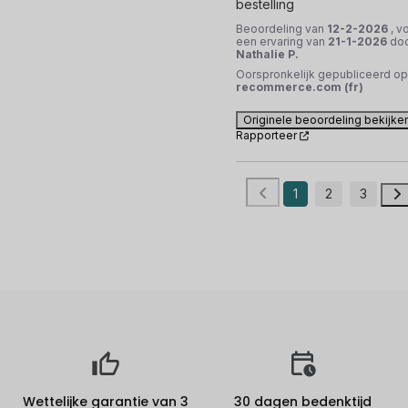
bestelling
Beoordeling van
12-2-2026
, v
een ervaring van
21-1-2026
do
Nathalie P.
Oorspronkelijk gepubliceerd op
recommerce.com (fr)
Originele beoordeling bekijke
Rapporteer
1
2
3
Wettelijke garantie van 3
30 dagen bedenktijd