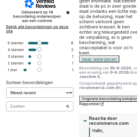
geen informatie. Wat betreft 
staat is de pc in zeer goede 
staat ondanks een lichte impa
Gebaseerd op
14
op de behuizing, maar het 
beoordeling onderworpen
aan een controle
scherm vertoont geen 
zichtbare krassen. Ik ben 
Bekijk alle beoordelingen op deze
site
echter erg teleurgesteld ove
de verpakking, er is geen 
bescherming, wat 
5
sterren
8
onacceptabel is voor zo'n 
4
sterren
3
kwet
...
3
sterren
1
meer weergeven
2
sterren
1
Beoordeling van
30-6-2026
, v
1
ster
1
een ervaring van
9-6-2026
doo
Joachim S.
Sorteer beoordelingen
Oorspronkelijk gepubliceerd op
recommerce.com (fr)
Originele beoordeling bekijke
Rapporteer
Reactie door
recommerce.com
Hallo,
