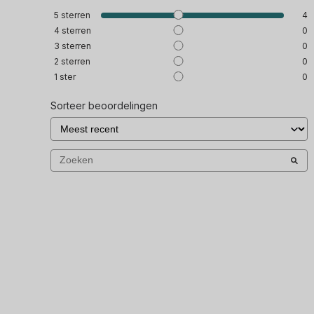
5
sterren
4
4
sterren
0
3
sterren
0
2
sterren
0
1
ster
0
Sorteer beoordelingen