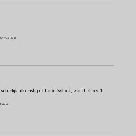
Romain B.
hijnlijk afkomstig uit bedrijfsstock, want het heeft 
r
A.A.