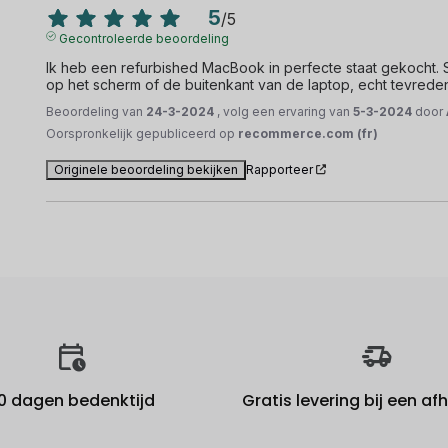
5
/
5
Gecontroleerde beoordeling
Ik heb een refurbished MacBook in perfecte staat gekocht. Sn
op het scherm of de buitenkant van de laptop, echt tevrede
Beoordeling van
24-3-2024
, volg een ervaring van
5-3-2024
door
Oorspronkelijk gepubliceerd op
recommerce.com (fr)
Originele beoordeling bekijken
Rapporteer
0 dagen bedenktijd
Gratis levering bij een a