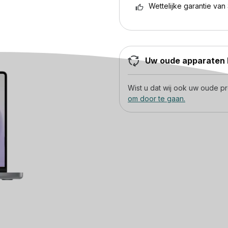
Wettelijke garantie van 
Uw oude apparaten h
Wist u dat wij ook uw oude 
om door te gaan.