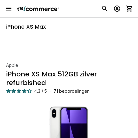
iPhone XS Max
Apple
iPhone XS Max 512GB zilver
refurbished
4.3
/
5
-
71
beoordelingen