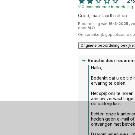
2
/
5
Gecontroleerde beoordeling
Goed, maar laadt niet op
Beoordeling van
16-8-2025
, v
door
M.D.
Oorspronkelijk gepubliceerd o
Originele beoordeling bekijke
Reactie door
recomm
Hallo,

Bedankt dat u de tijd
ervaring te delen.

Het spijt ons te horen 
aan uw verwachtingen 
de batterijduur.

Echter, onze klantense
heden geen e-mail of 
ontvangen met betrekki
Daarom willen we u in