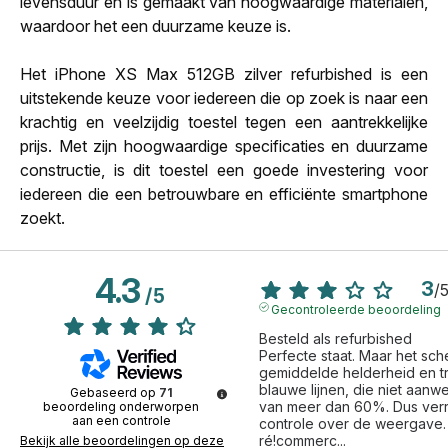
levensduur en is gemaakt van hoogwaardige materialen,
waardoor het een duurzame keuze is.
Het iPhone XS Max 512GB zilver refurbished is een
uitstekende keuze voor iedereen die op zoek is naar een
krachtig en veelzijdig toestel tegen een aantrekkelijke
prijs. Met zijn hoogwaardige specificaties en duurzame
constructie, is dit toestel een goede investering voor
iedereen die een betrouwbare en efficiënte smartphone
zoekt.
4.3
3
/
/
5
Gecontroleerde beoordeling
Besteld als refurbished

Perfecte staat. Maar het sch
gemiddelde helderheid en tri
blauwe lijnen, die niet aanwe
Gebaseerd op
71
van meer dan 60%. Dus verre
beoordeling onderworpen
aan een controle
controle over de weergave. Di
ré!commerc
...
Bekijk alle beoordelingen op deze