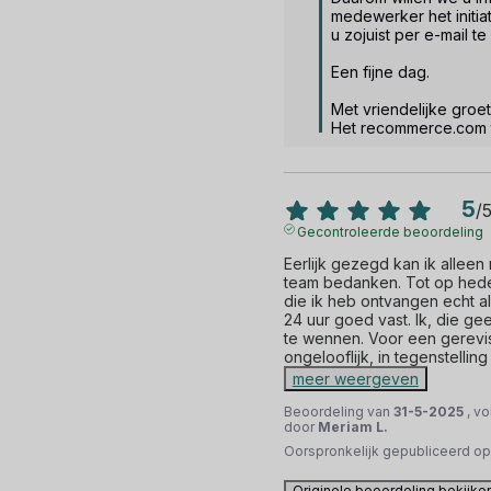
medewerker het initia
u zojuist per e-mail te
Een fijne dag.

Met vriendelijke groet.
Het recommerce.com
5
/
Gecontroleerde beoordeling
Eerlijk gezegd kan ik allee
team bedanken. Tot op hede
die ik heb ontvangen echt als
24 uur goed vast. Ik, die ge
te wennen. Voor een gerevis
ongelooflijk, in tegenstelling 
meer weergeven
Beoordeling van
31-5-2025
, v
door
Meriam L.
Oorspronkelijk gepubliceerd o
Originele beoordeling bekijke