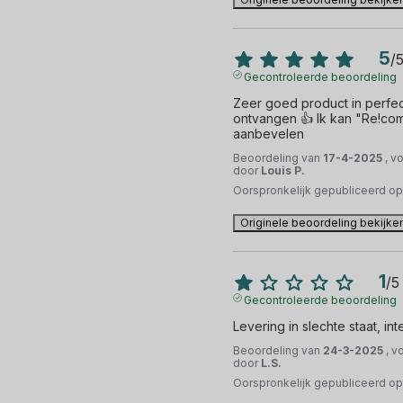
5
/
Gecontroleerde beoordeling
Zeer goed product in perfect
ontvangen 👍 Ik kan "Re!com
aanbevelen
Beoordeling van
17-4-2025
, v
door
Louis P.
Oorspronkelijk gepubliceerd o
Originele beoordeling bekijke
1
/
5
Gecontroleerde beoordeling
Levering in slechte staat, in
Beoordeling van
24-3-2025
, v
door
L.S.
Oorspronkelijk gepubliceerd o