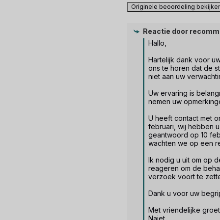
Originele beoordeling bekijke
Reactie door
recomm
Hallo, 

Hartelijk dank voor uw
ons te horen dat de st
niet aan uw verwachti
Uw ervaring is belangr
nemen uw opmerkingen
U heeft contact met 
februari, wij hebben u 
geantwoord op 10 febr
wachten we op een rea
Ik nodig u uit om op d
reageren om de behan
verzoek voort te zette
Dank u voor uw begrip
Met vriendelijke groet, 
Najet