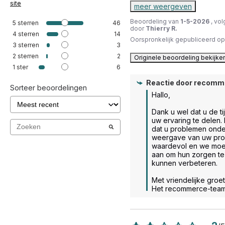
site
meer weergeven
Beoordeling van
1-5-2026
, vo
5
sterren
46
door
Thierry R.
4
sterren
14
Oorspronkelijk gepubliceerd o
3
sterren
3
2
sterren
2
Originele beoordeling bekijke
1
ster
6
Reactie door
recomm
Sorteer beoordelingen
Hallo,

Dank u wel dat u de t
uw ervaring te delen. H
dat u problemen onde
weergave van uw prod
waardevol en we moed
aan om hun zorgen te 
kunnen verbeteren.

Met vriendelijke groet.
Het recommerce-tea