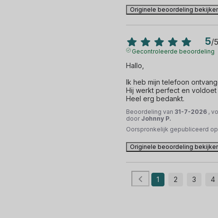
Originele beoordeling bekijke
5
/
Gecontroleerde beoordeling
Hallo,

Ik heb mijn telefoon ontvange
Hij werkt perfect en voldoet
Heel erg bedankt.
Beoordeling van
31-7-2026
, v
door
Johnny P.
Oorspronkelijk gepubliceerd o
Originele beoordeling bekijke
1
2
3
4