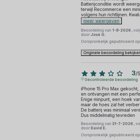
Batterijconditie wordt weerg
terwijl Recommerce een min
volgens hun richtlijnen. Kwali
meer weergeven
Beoordeling van
1-8-2026
, vo
door
José G.
Oorspronkelijk gepubliceerd o
Originele beoordeling bekijke
3
/
Gecontroleerde beoordeling
iPhone 15 Pro Max gekocht, p
en ontvangen met een perfec
Enige minpunt, een hoek van
maar de hoes zal het verber
De batterij was minimaal vere
Dus middelmatig tevreden
Beoordeling van
31-7-2026
, v
door
David E.
Oorspronkelijk gepubliceerd o