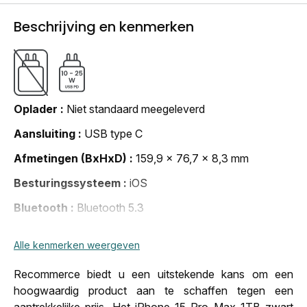
Beschrijving en kenmerken
Oplader
Niet standaard meegeleverd
Aansluiting
USB type C
Afmetingen (BxHxD)
159,9 x 76,7 x 8,3 mm
Besturingssysteem
iOS
Bluetooth
Bluetooth 5.3
Camera
48 megapixel
Alle kenmerken weergeven
Datum van publicatie
22 sep. 2023 00:00:00
Recommerce biedt u een uitstekende kans om een
Gewicht
221 g
hoogwaardig product aan te schaffen tegen een
Jack plug
Neen
aantrekkelijke prijs. Het iPhone 15 Pro Max 1TB zwart