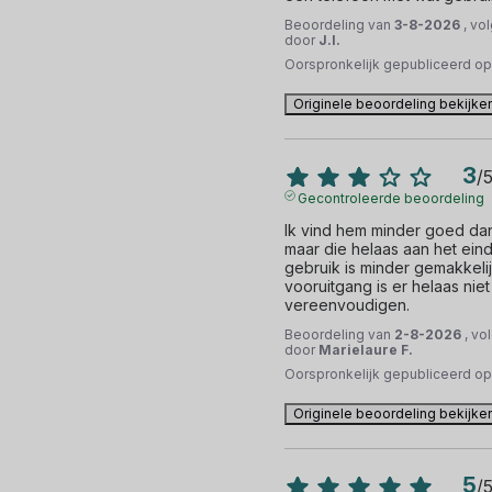
Beoordeling van
3-8-2026
, vo
door
J.I.
Oorspronkelijk gepubliceerd o
Originele beoordeling bekijke
3
/
Gecontroleerde beoordeling
Ik vind hem minder goed dan
maar die helaas aan het einde 
gebruik is minder gemakkelij
vooruitgang is er helaas niet
vereenvoudigen.
Beoordeling van
2-8-2026
, vo
door
Marielaure F.
Oorspronkelijk gepubliceerd o
Originele beoordeling bekijke
5
/