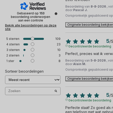
Beoordeling van
8-8-2026
, vo
door
Pascal J.
Gebaseerd op
153
Oorspronkelijk gepubliceerd o
beoordeling onderworpen
aan een controle
Originele beoordeling bekijke
Bekijk alle beoordelingen op deze
site
5
sterren
109
5
/
4
sterren
23
Gecontroleerde beoordeling
3
sterren
10
Perfect, precies wat ik verw
2
sterren
3
Beoordeling van
5-8-2026
, vo
1
ster
8
door
Alain M.
Oorspronkelijk gepubliceerd o
Sorteer beoordelingen
Originele beoordeling bekijke
5
/
Gecontroleerde beoordeling
Perfecte staat! Zo goed als ni
een telefoon met wat gebru