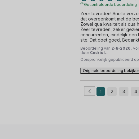
Gecontroleerde beoordeling
Zeer tevreden! Snelle verze
dat overeenkomt met de besc
Zowel qua kwaliteit als qua 
Zeer tevreden, zeker gezien
concurrenten, eindelijk een
site. Dat doet goed, Bedankt
Beoordeling van
2-8-2026
, vo
door
Cedric L.
Oorspronkelijk gepubliceerd o
Originele beoordeling bekijke
1
2
3
4