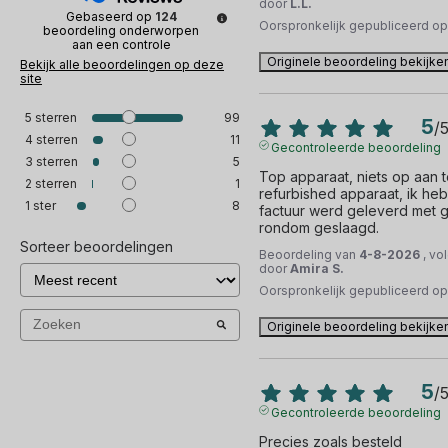
door
L.L.
Gebaseerd op
124
Oorspronkelijk gepubliceerd o
beoordeling onderworpen
aan een controle
Originele beoordeling bekijke
Bekijk alle beoordelingen op deze
site
5
sterren
99
5
/
4
sterren
11
Gecontroleerde beoordeling
3
sterren
5
Top apparaat, niets op aan te
2
sterren
1
refurbished apparaat, ik heb
1
ster
8
factuur werd geleverd met ge
rondom geslaagd.
Sorteer beoordelingen
Beoordeling van
4-8-2026
, vo
door
Amira S.
Oorspronkelijk gepubliceerd o
Originele beoordeling bekijke
5
/
Gecontroleerde beoordeling
Precies zoals besteld