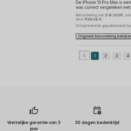
De iPhone 13 Pro Max is een 
was correct vergeleken met
Beoordeling van
3-8-2026
, vo
door
Patrick S.
Oorspronkelijk gepubliceerd o
Originele beoordeling bekijke
1
2
3
4
Wettelijke garantie van 3
30 dagen bedenktijd
jaar