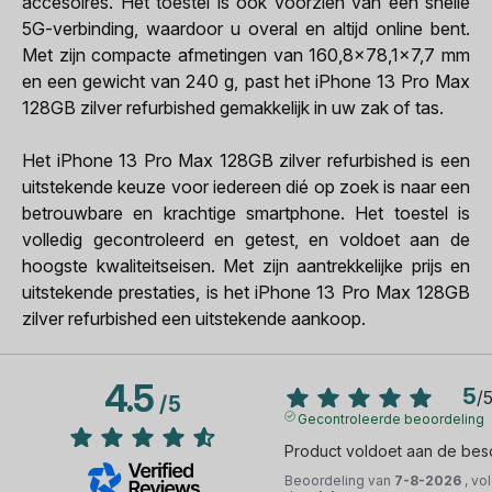
accesoires. Het toestel is ook voorzien van een snelle
5G-verbinding, waardoor u overal en altijd online bent.
Met zijn compacte afmetingen van 160,8x78,1x7,7 mm
en een gewicht van 240 g, past het iPhone 13 Pro Max
128GB zilver refurbished gemakkelijk in uw zak of tas.
Het iPhone 13 Pro Max 128GB zilver refurbished is een
uitstekende keuze voor iedereen dié op zoek is naar een
betrouwbare en krachtige smartphone. Het toestel is
volledig gecontroleerd en getest, en voldoet aan de
hoogste kwaliteitseisen. Met zijn aantrekkelijke prijs en
uitstekende prestaties, is het iPhone 13 Pro Max 128GB
zilver refurbished een uitstekende aankoop.
4.5
5
/
/
5
Gecontroleerde beoordeling
Product voldoet aan de besc
Beoordeling van
7-8-2026
, vo