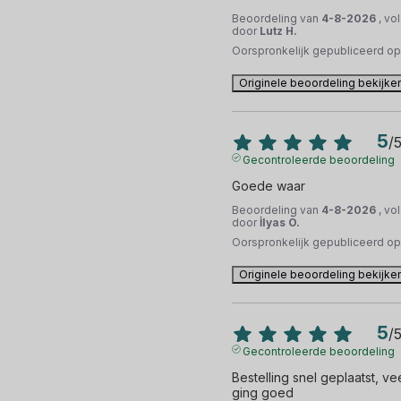
Beoordeling van
4-8-2026
, vo
door
Lutz H.
Oorspronkelijk gepubliceerd o
Originele beoordeling bekijke
5
/
Gecontroleerde beoordeling
Goede waar
Beoordeling van
4-8-2026
, vo
door
İlyas Ö.
Oorspronkelijk gepubliceerd o
Originele beoordeling bekijke
5
/
Gecontroleerde beoordeling
Bestelling snel geplaatst, vee
ging goed 
