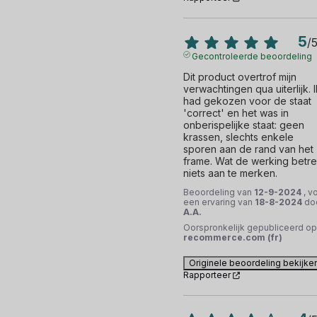
5
/
Gecontroleerde beoordeling
Dit product overtrof mijn 
verwachtingen qua uiterlijk. Ik
had gekozen voor de staat 
'correct' en het was in 
onberispelijke staat: geen 
krassen, slechts enkele 
sporen aan de rand van het 
frame. Wat de werking betreft
niets aan te merken.
Beoordeling van
12-9-2024
, v
een ervaring van
18-8-2024
do
A.A.
Oorspronkelijk gepubliceerd op
recommerce.com (fr)
Originele beoordeling bekijke
Rapporteer