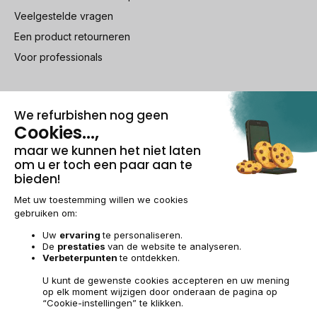
Veelgestelde vragen
Een product retourneren
Voor professionals
100% beveiligde betaling
Wettelijke vermeldingen & AG
Beheer van cookies
Algemene verkoopvoorwaarden
Persoonsgegevens
Toegankelijkheid
Sitemap
BE-NL | €
© 2009-2026 RECOMMERCE - Alle rechten voorbehouden.