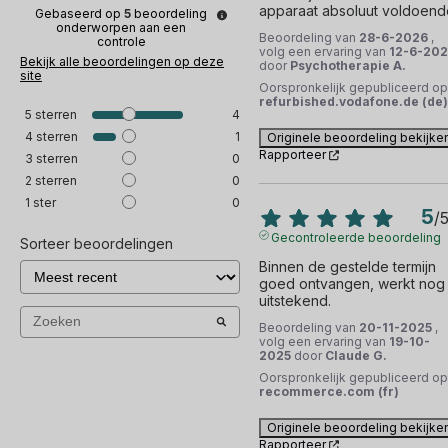
apparaat absoluut voldoend
Gebaseerd op
5
beoordeling
onderworpen aan een
Beoordeling van
28-6-2026
,
controle
volg een ervaring van
12-6-20
Bekijk alle beoordelingen op deze
door
Psychotherapie A.
site
Oorspronkelijk gepubliceerd op
refurbished.vodafone.de (de)
5
sterren
4
4
sterren
1
Originele beoordeling bekijke
Rapporteer
3
sterren
0
2
sterren
0
1
ster
0
5
/
Gecontroleerde beoordeling
Sorteer beoordelingen
Binnen de gestelde termijn 
goed ontvangen, werkt nog 
uitstekend.
Beoordeling van
20-11-2025
,
volg een ervaring van
19-10-
2025
door
Claude G.
Oorspronkelijk gepubliceerd op
recommerce.com (fr)
Originele beoordeling bekijke
Rapporteer