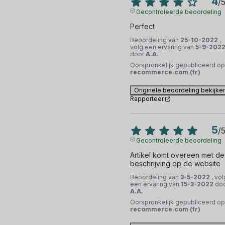
4
/
Gecontroleerde beoordeling
Perfect
Beoordeling van
25-10-2022
,
volg een ervaring van
5-9-202
door
A.A.
Oorspronkelijk gepubliceerd op
recommerce.com (fr)
Originele beoordeling bekijke
Rapporteer
5
/
Gecontroleerde beoordeling
Artikel komt overeen met de 
beschrijving op de website
Beoordeling van
3-5-2022
, vol
een ervaring van
15-3-2022
do
A.A.
Oorspronkelijk gepubliceerd op
recommerce.com (fr)