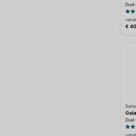
Dual 
vana
€ 4
Sams
Gala
Dual 
vana