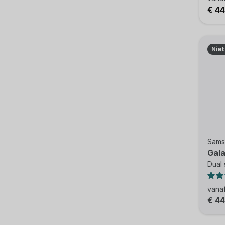
€ 4
Nie
Sams
Gala
Dual 
vana
€ 4