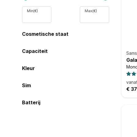
Min(€)
Max(€)
Cosmetische staat
Capaciteit
Sams
Gala
Mono
Kleur
vana
Sim
€ 3
Batterij