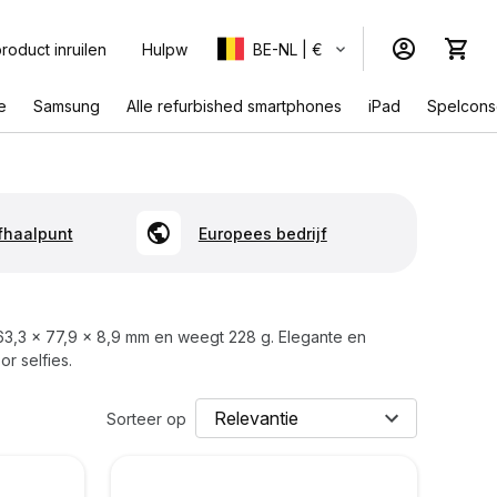
roduct inruilen
Hulpw
BE-NL | €
e
Samsung
Alle refurbished smartphones
iPad
Spelcons
afhaalpunt
Europees bedrijf
63,3 x 77,9 x 8,9 mm en weegt 228 g. Elegante en
r selfies.
Sorteer op