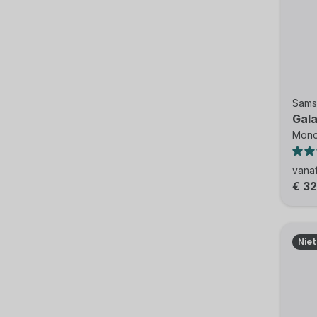
Sams
Gala
Mono
vana
€ 3
Nie