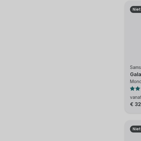
Nie
Sams
Gala
Mono 
vana
€ 3
Nie