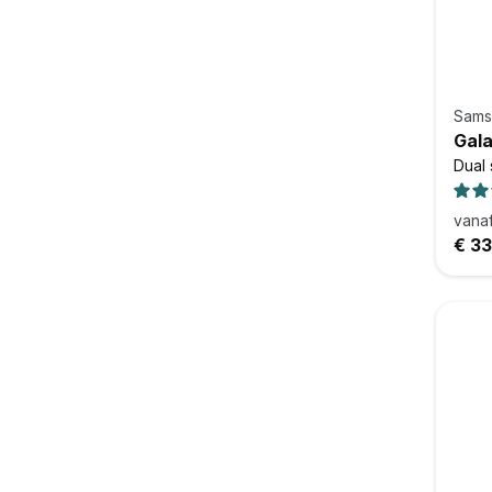
Sams
Gala
Dual 
vana
€ 3