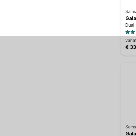
Sams
Gala
Dual 
vana
€ 3
Sams
Gala