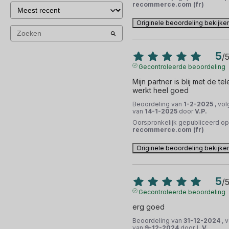
recommerce.com (fr)
Originele beoordeling bekijke
5
/
Gecontroleerde beoordeling
Mijn partner is blij met de tele
werkt heel goed
Beoordeling van
1-2-2025
, vo
van
14-1-2025
door
V.P.
Oorspronkelijk gepubliceerd op
recommerce.com (fr)
Originele beoordeling bekijke
5
/
Gecontroleerde beoordeling
erg goed
Beoordeling van
31-12-2024
, 
van
9-12-2024
door
L.V.