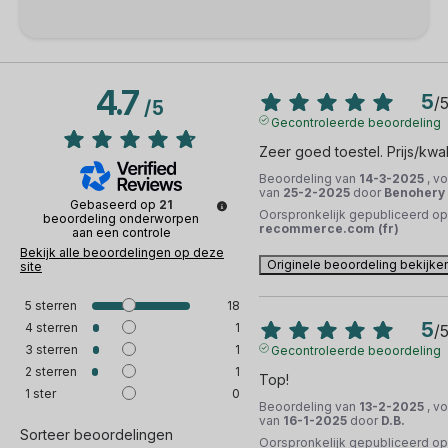
4.7
5
/
/
5
Gecontroleerde beoordeling
Zeer goed toestel. Prijs/kwali
Beoordeling van
14-3-2025
, v
van
25-2-2025
door
Benohery 
Gebaseerd op
21
Oorspronkelijk gepubliceerd op
beoordeling onderworpen
recommerce.com (fr)
aan een controle
Bekijk alle beoordelingen op deze
Originele beoordeling bekijke
site
5
sterren
18
5
4
sterren
1
/
3
sterren
1
Gecontroleerde beoordeling
2
sterren
1
Top!
1
ster
0
Beoordeling van
13-2-2025
, v
van
16-1-2025
door
D.B.
Sorteer beoordelingen
Oorspronkelijk gepubliceerd op