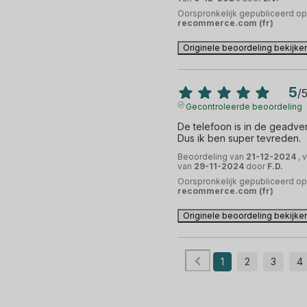
Oorspronkelijk gepubliceerd op
recommerce.com (fr)
Originele beoordeling bekijke
5
/
Gecontroleerde beoordeling
De telefoon is in de geadvert
Dus ik ben super tevreden.
Beoordeling van
21-12-2024
, 
van
29-11-2024
door
F.D.
Oorspronkelijk gepubliceerd op
recommerce.com (fr)
Originele beoordeling bekijke
1
2
3
4