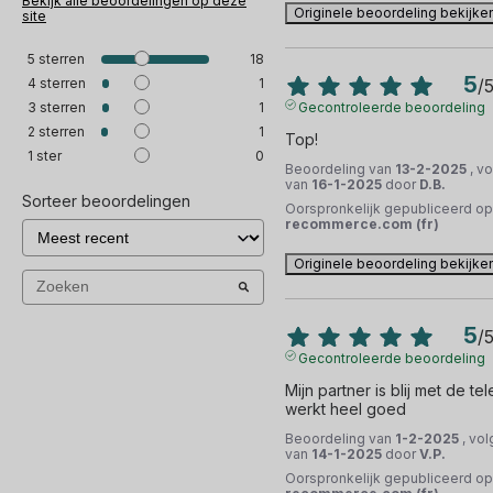
Bekijk alle beoordelingen op deze
Originele beoordeling bekijke
site
5
sterren
18
5
4
sterren
1
/
3
sterren
1
Gecontroleerde beoordeling
2
sterren
1
Top!
1
ster
0
Beoordeling van
13-2-2025
, v
van
16-1-2025
door
D.B.
Sorteer beoordelingen
Oorspronkelijk gepubliceerd op
recommerce.com (fr)
Originele beoordeling bekijke
5
/
Gecontroleerde beoordeling
Mijn partner is blij met de tele
werkt heel goed
Beoordeling van
1-2-2025
, vo
van
14-1-2025
door
V.P.
Oorspronkelijk gepubliceerd op