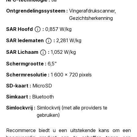
Ontgrendelingssysteem
Vingerafdrukscanner,
Gezichtsherkenning
SAR Hoofd
0,857 W/kg
SAR ledematen
2,281 W/kg
SAR Lichaam
1,052 W/kg
Schermgrootte
6,5"
Schermresolutie
1 600 x 720 pixels
SD-kaart
MicroSD
Simkaart
Bluetooth
Simlockvrij
Simlockvrij (met alle providers te
gebruiken)
Recommerce biedt u een uitstekende kans om een