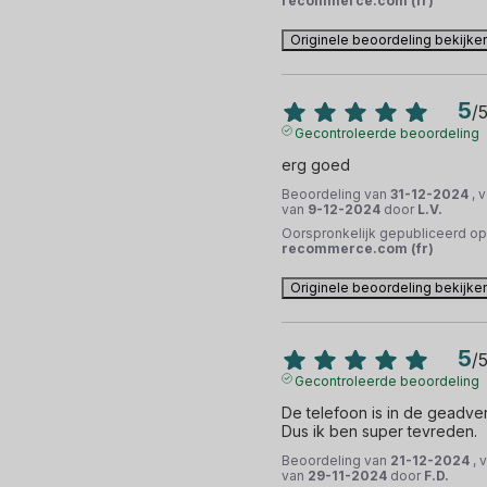
recommerce.com (fr)
Originele beoordeling bekijke
5
/
Gecontroleerde beoordeling
erg goed
Beoordeling van
31-12-2024
, 
van
9-12-2024
door
L.V.
Oorspronkelijk gepubliceerd op
recommerce.com (fr)
Originele beoordeling bekijke
5
/
Gecontroleerde beoordeling
De telefoon is in de geadvert
Dus ik ben super tevreden.
Beoordeling van
21-12-2024
, 
van
29-11-2024
door
F.D.