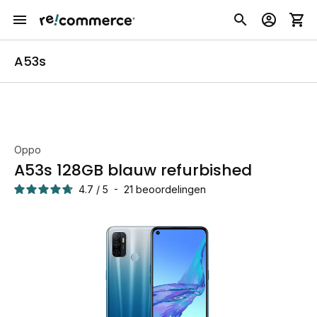
A53s
Oppo
A53s 128GB blauw refurbished
4.7
/
5
-
21
beoordelingen