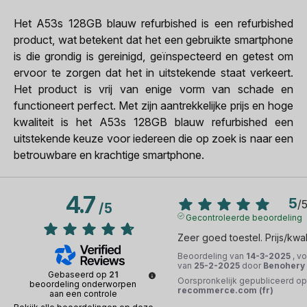
Het A53s 128GB blauw refurbished is een refurbished
product, wat betekent dat het een gebruikte smartphone
is die grondig is gereinigd, geïnspecteerd en getest om
ervoor te zorgen dat het in uitstekende staat verkeert.
Het product is vrij van enige vorm van schade en
functioneert perfect. Met zijn aantrekkelijke prijs en hoge
kwaliteit is het A53s 128GB blauw refurbished een
uitstekende keuze voor iedereen die op zoek is naar een
betrouwbare en krachtige smartphone.
4.7
5
/
/
5
Gecontroleerde beoordeling
Zeer goed toestel. Prijs/kwali
Beoordeling van
14-3-2025
, v
van
25-2-2025
door
Benohery 
Gebaseerd op
21
Oorspronkelijk gepubliceerd op
beoordeling onderworpen
recommerce.com (fr)
aan een controle