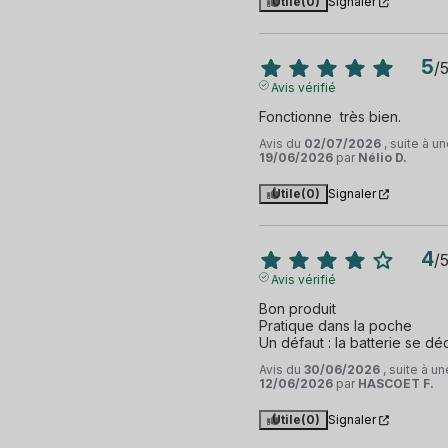
Utile
(0)
Signaler
5
/
Avis vérifié
Fonctionne  très bien.
Avis du
02/07/2026
, suite à 
19/06/2026
par
Nélio D.
Utile
(0)
Signaler
4
/
Avis vérifié
Bon produit

Pratique dans la poche

Un défaut : la batterie se dé
Avis du
30/06/2026
, suite à u
12/06/2026
par
HASCOET F.
Utile
(0)
Signaler