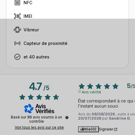
NFC
IMEI
Vibreur
Capteur de proximité
et 40 autres
4.7
5
/
/
5
Avis vérifié
État correspondant à ce qui é
l'instant aucun souci
Avis du
06/08/2026
, suite à 
Basé sur
30
avis soumis à un
20/07/2026
par
Sandrine D.
contrôle
Voir tous les avis sur ce site
Utile
(0)
Signaler