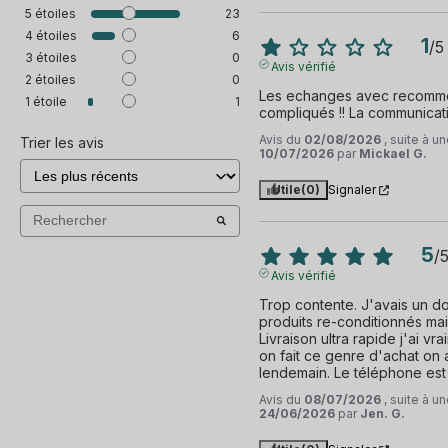
5
étoiles
23
4
étoiles
6
1
/
5
3
étoiles
0
Avis vérifié
2
étoiles
0
Les echanges avec recommer
1
étoile
1
compliqués !! La communicatio
Avis du
02/08/2026
, suite à 
Trier les avis
10/07/2026
par
Mickael G.
Utile
(0)
Signaler
5
/
Avis vérifié
Trop contente. J'avais un do
produits re-conditionnés mais
Livraison ultra rapide j'ai vr
on fait ce genre d'achat on a 
lendemain. Le téléphone est 
Avis du
08/07/2026
, suite à 
24/06/2026
par
Jen. G.