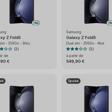
ung
Samsung
xy Z Fold5
Galaxy Z Fold5
sim - 256Go - Bleu
Dual sim - 256Go - Noir
2
2
tir de
à partir de
,90 €
549,90 €
isé
Épuisé