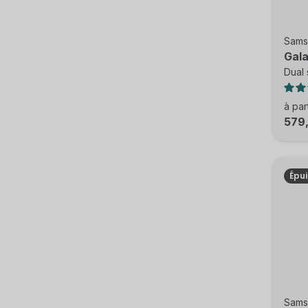
Sams
Gala
Dual 
à par
579
Épu
Sams