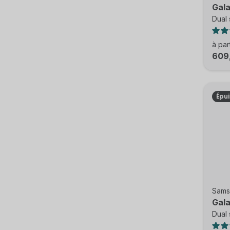
Gala
Dual 
à par
609
Épu
Sams
Gala
Dual 