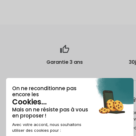
Garantie 3 ans
30
À propos
Le recondi
Qui est Recommerce® ?
Comment Reco
reconditionne v
Offre étudiante
Le Guide du re
Parrainage