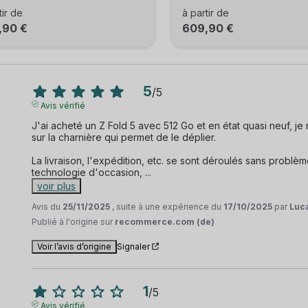
tir de
à partir de
,90 €
609,90 €
5
/
5
Avis vérifié
J'ai acheté un Z Fold 5 avec 512 Go et en état quasi neuf, j
sur la charnière qui permet de le déplier. 

La livraison, l'expédition, etc. se sont déroulés sans problème
technologie d'occasion, 
...
voir plus
Avis du
25/11/2025
, suite à une expérience du
17/10/2025
par
Luca
Publié à l'origine sur
recommerce.com (de)
Voir l’avis d’origine
Signaler
1
/
5
Avis vérifié