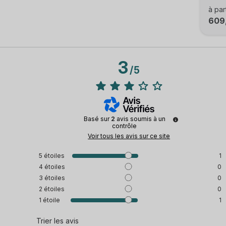
à par
609
3
/
5
Basé sur
2
avis soumis à un
contrôle
Voir tous les avis sur ce site
5
étoiles
1
4
étoiles
0
3
étoiles
0
2
étoiles
0
1
étoile
1
Trier les avis