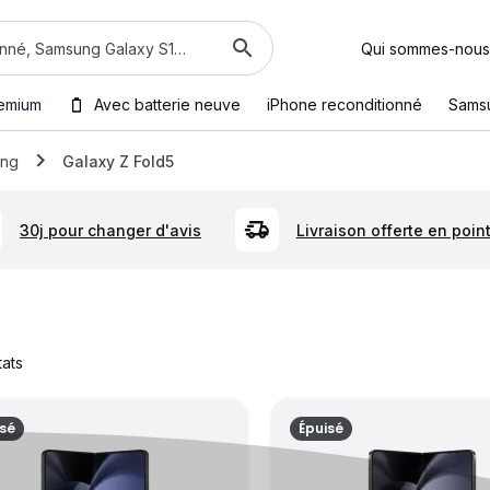
Qui sommes-nous
emium
Avec batterie neuve
iPhone reconditionné
Sams
ng
Galaxy Z Fold5
30j pour changer d'avis
Livraison offerte en point
tats
isé
Épuisé