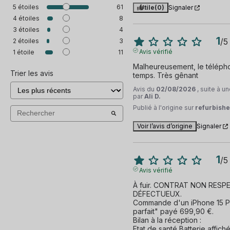
5
étoiles
61
Utile
(0)
Signaler
4
étoiles
8
3
étoiles
4
1
/
5
2
étoiles
3
Avis vérifié
1
étoile
11
Malheureusement, le télépho
Trier les avis
temps. Très gênant
Avis du
02/08/2026
, suite à 
par
Ali D.
Publié à l'origine sur
refurbishe
Voir l’avis d’origine
Signaler
1
/
5
Avis vérifié
À fuir. CONTRAT NON RESP
DÉFECTUEUX.

Commande d'un iPhone 15 Pr
parfait" payé 699,90 €.

Bilan à la réception :

Etat de santé Batterie affich