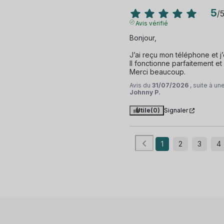
5
/
Avis vérifié
Bonjour,

J’ai reçu mon téléphone et j’
Il fonctionne parfaitement et
Merci beaucoup.
Avis du
31/07/2026
, suite à u
Johnny P.
Utile
(0)
Signaler
1
2
3
4