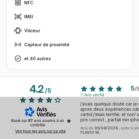
NFC
IMEI
Vibreur
Capteur de proximité
et 40 autres
4.2
5
/
/
5
Avis vérifié
j’avais quelque doute car je 
apres deux expériences cat
certid j’etais terrifié. et non
prix correct , parfait min iph
Basé sur
87
avis soumis à un
contrôle
Avis du
05/08/2026
, suite à 
Voir tous les avis sur ce site
FLAVIO M.