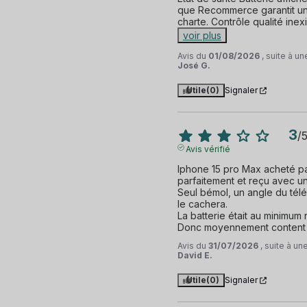
que Recommerce garantit un
charte. Contrôle qualité inexi
voir plus
Avis du
01/08/2026
, suite à u
José G.
Utile
(0)
Signaler
3
/
Avis vérifié
Iphone 15 pro Max acheté parf
parfaitement et reçu avec un 
Seul bémol, un angle du tél
le cachera.

La batterie était au minimum 
Donc moyennement content
Avis du
31/07/2026
, suite à u
David E.
Utile
(0)
Signaler