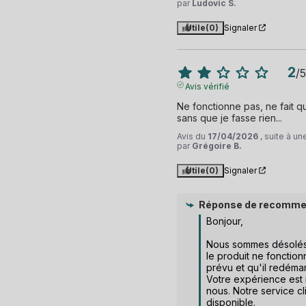
par
Ludovic S.
Utile
(0)
Signaler
2
/
5
Avis vérifié
Ne fonctionne pas, ne fait q
sans que je fasse rien...
Avis du
17/04/2026
, suite à u
par
Grégoire B.
Utile
(0)
Signaler
Réponse de
recomme
Bonjour,  

Nous sommes désolés
le produit ne fonctio
prévu et qu'il redémar
Votre expérience est 
nous. Notre service cli
disponible.
