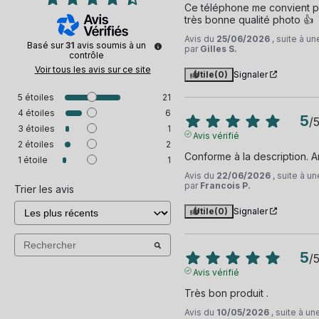
Ce téléphone me convient par
très bonne qualité photo 👍
Avis du
25/06/2026
, suite à u
Basé sur
31
avis soumis à un
par
Gilles S.
contrôle
Voir tous les avis sur ce site
Utile
(0)
Signaler
5
étoiles
21
4
étoiles
6
5
/
3
étoiles
1
Avis vérifié
2
étoiles
2
Conforme à la description. Ar
1
étoile
1
Avis du
22/06/2026
, suite à 
par
Francois P.
Trier les avis
Utile
(0)
Signaler
5
/
Avis vérifié
Très bon produit .
Avis du
10/05/2026
, suite à u