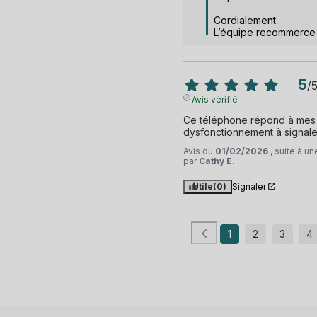
Cordialement.

L’équipe recommerce
5
/
Avis vérifié
Ce téléphone répond à mes a
dysfonctionnement à signale
Avis du
01/02/2026
, suite à u
par
Cathy E.
Utile
(0)
Signaler
1
2
3
4