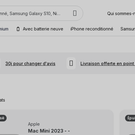
Qui sommes-
mium
Avec batterie neuve
iPhone reconditionné
Samsu
i
30j pour changer d'avis
Livraison offerte en point 
ats
isé
Épu
Apple
Mac Mini 2023 - -