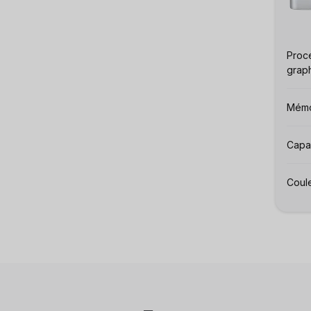
Proce
graph
Mémo
Capac
Coule