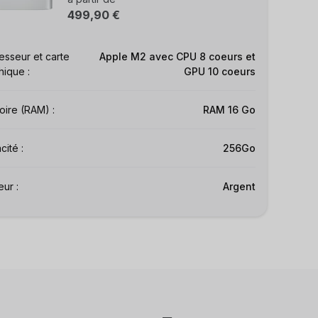
499,90 €
esseur et carte
Apple M2 avec CPU 8 coeurs et
hique :
GPU 10 coeurs
ire (RAM) :
RAM 16 Go
ité :
256Go
ur :
Argent