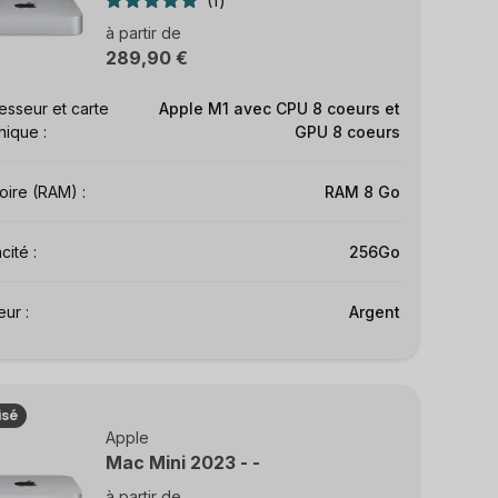
1
à partir de
289,90 €
esseur et carte
Apple M1 avec CPU 8 coeurs et
hique :
GPU 8 coeurs
ire (RAM) :
RAM 8 Go
ité :
256Go
ur :
Argent
isé
Apple
Mac Mini 2023 - -
à partir de