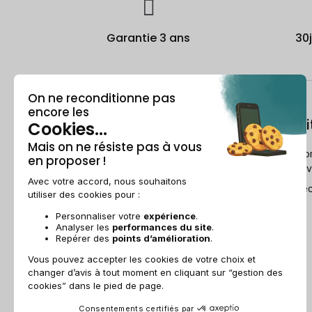
Garantie 3 ans
30
À propos
Le recondi
Qui est Recommerce® ?
Comment Reco
reconditionne v
Offre étudiante
Le Guide du re
Parrainage
Ils parlent de nous
Recommerce group
Recrutement