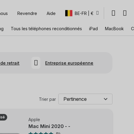
nous
Revendre
Aide
BE-FR | €
ng
Tous les téléphones reconditionnés
iPad
MacBook
C
de retrait
Entreprise européenne
Trier par
isé
Apple
Mac Mini 2020 - -