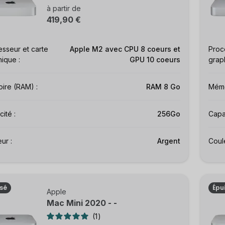
à partir de
419,90 €
sseur et carte
Apple M2 avec CPU 8 coeurs et
Proc
ique :
GPU 10 coeurs
grap
ire (RAM) :
RAM 8 Go
Mémo
ité :
256Go
Capac
ur :
Argent
Coule
isé
Épu
Apple
Mac Mini 2020 - -
1