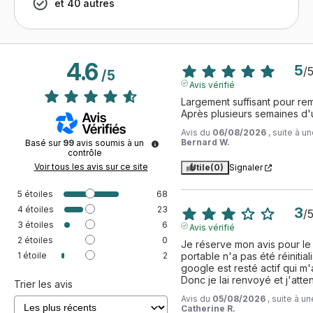
et 40 autres
4.6
5
/
/
5
Avis vérifié
Largement suffisant pour rem
Après plusieurs semaines d'ut
Avis du
06/08/2026
, suite à 
Bernard W.
Basé sur
99
avis soumis à un
contrôle
Voir tous les avis sur ce site
Utile
(0)
Signaler
5
étoiles
68
4
étoiles
23
3
/
3
étoiles
6
Avis vérifié
2
étoiles
0
Je réserve mon avis pour le
1
étoile
2
portable n'a pas été réinitia
google est resté actif qui m
Donc je lai renvoyé et j'atten
Trier les avis
Avis du
05/08/2026
, suite à 
Catherine R.