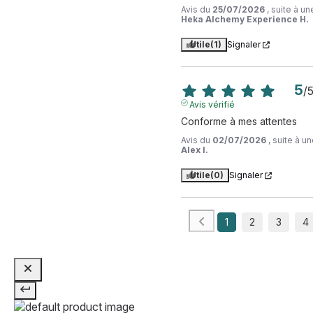
Avis du
25/07/2026
, suite à u
Heka Alchemy Experience H.
Utile
(1)
Signaler
5
/
Avis vérifié
Conforme à mes attentes
Avis du
02/07/2026
, suite à 
Alex I.
Utile
(0)
Signaler
1
2
3
4