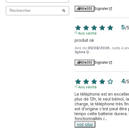
Utile
(0)
Signaler
5
/
Avis vérifié
produit ok
Avis du
05/08/2026
, suite à 
Sylvie D.
Utile
(0)
Signaler
4
/
Avis vérifié
Le téléphone est en excellent
plus de 12h, le seul bémol, l
charge, le téléphone très fin,
est d’origine c’est peut être
temps cette batterie durera. 
fonctionnalités r
...
voir plus