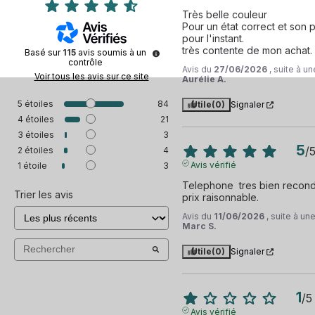
Très belle couleur

Pour un état correct et son pr
pour l'instant.

très contente de mon achat.
Basé sur
115
avis soumis à un
contrôle
Avis du
27/06/2026
, suite à 
Voir tous les avis sur ce site
Aurélie A.
5
étoiles
84
Utile
(0)
Signaler
4
étoiles
21
3
étoiles
3
5
/
2
étoiles
4
Avis vérifié
1
étoile
3
Telephone  tres bien recondit
Trier les avis
prix raisonnable.
Avis du
11/06/2026
, suite à u
Marc S.
Utile
(0)
Signaler
1
/
5
Avis vérifié