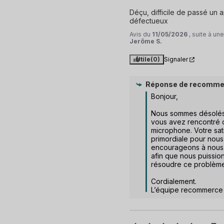
Déçu, difficile de passé un ap
défectueux
Avis du
11/05/2026
, suite à u
Jerôme S.
Utile
(0)
Signaler
Réponse de
recomme
Bonjour,

Nous sommes désolés
vous avez rencontré de
microphone. Votre sati
primordiale pour nous,
encourageons à nous 
afin que nous puission
résoudre ce problème.
Cordialement.

L’équipe recommerce