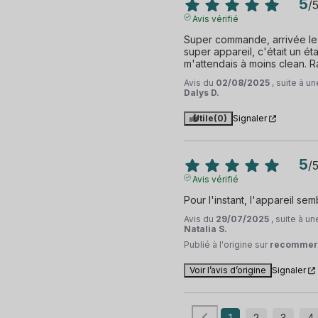
5
/
Avis vérifié
Super commande, arrivée le v
super appareil, c'était un éta
m'attendais à moins clean. Ra
Avis du
02/08/2025
, suite à 
Dalys D.
Utile
(0)
Signaler
5
/
Avis vérifié
Pour l'instant, l'appareil sem
Avis du
29/07/2025
, suite à u
Natalia S.
Publié à l'origine sur
recommer
Voir l’avis d’origine
Signaler
1
2
3
4