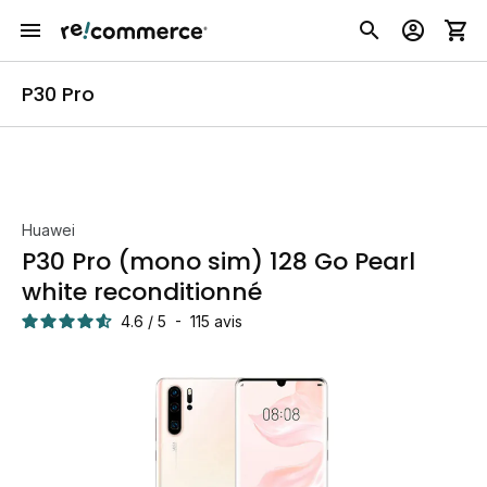
P30 Pro
Huawei
P30 Pro (mono sim) 128 Go Pearl
white reconditionné
4.6
/
5
-
115
avis