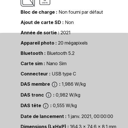
Bloc de charge
Non fourni par défaut
Ajout de carte SD
Non
Année de sortie
2021
Appareil photo
20 mégapixels
Bluetooth
Bluetooth 5.2
Carte sim
Nano Sim
Connecteur
USB type C
DAS membre
1,986 W/kg
DAS tronc
0,982 W/kg
DAS tête
0,555 W/kg
Date de lancement
1 janv. 2021, 00:00:00
Dimensions (LxHxP)
164,3 x 74,6 x 8,1 mm