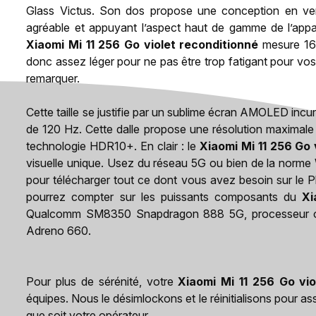
Glass Victus. Son dos propose une conception en verr
agréable et appuyant l’aspect haut de gamme de l’appar
Xiaomi Mi 11 256 Go violet reconditionné
mesure 164
donc assez léger pour ne pas être trop fatigant pour vos
remarquer.
Cette taille se justifie par un sublime écran AMOLED inc
de 120 Hz. Cette dalle propose une résolution maximale 
technologie HDR10+. En clair : le
Xiaomi Mi 11 256 Go 
visuelle unique. Usez du réseau 5G ou bien de la norme 
pour télécharger tout ce dont vous avez besoin sur le Pl
pourrez compter sur les puissants composants du
Xi
Qualcomm SM8350 Snapdragon 888 5G, processeur oc
Adreno 660.
Pour plus de sérénité, votre
Xiaomi Mi 11 256 Go vio
équipes. Nous le désimlockons et le réinitialisons pour as
que soit votre opérateur.