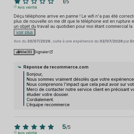
1
/
5
Avis vérifié
Déçu téléphone arrive en panne ! Le wifi n'a pas été correct
plus de nouvelle on me dit que le téléphone est en rupture et
un objet du travail au quotidien pour moi étant commercial la 
voir plus
Avis du
20/07/2026
, suite à une expérience du
02/07/2026
par
Er
Utile
(0)
Signaler
Réponse de
recommerce.com
Bonjour,  

Nous sommes vraiment désolés que votre expérience n'a
Nous comprenons l'impact que cela peut avoir sur votre
Merci de contacter notre service client en précisant 
étudier votre dossier.  

Cordialement.

L’équipe recommerce
5
/
5
Avis vérifié