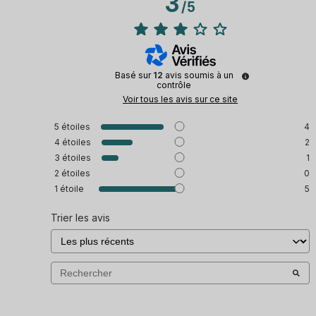
3
/
5
Basé sur
12
avis soumis à un
contrôle
Voir tous les avis sur ce site
5
étoiles
4
4
étoiles
2
3
étoiles
1
2
étoiles
0
1
étoile
5
Trier les avis