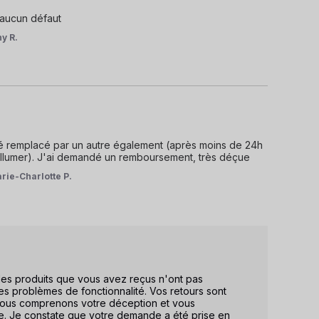
 aucun défaut
y R.
té remplacé par un autre également (après moins de 24h 
le rallumer). J'ai demandé un remboursement, très déçue
rie-Charlotte P.
s produits que vous avez reçus n'ont pas 
s problèmes de fonctionnalité. Vos retours sont 
 Nous comprenons votre déception et vous 
e. Je constate que votre demande a été prise en 