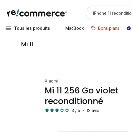
Tous les produits
MacBook
Bons plans
Mi 11
Xiaomi
Mi 11 256 Go violet
reconditionné
3
/
5
-
12
avis