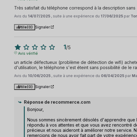
Très satisfait du téléphone correspond à la description sans
Avis du
14/07/2025
, suite à une expérience du
17/06/2025
par
Ton
Utile
(0)
Signaler
1
/
5
Avis vérifié
un article défectueux (problème de détection de wifi) ache
d'utilisation, le téléphone s'est éteint sans possibilité de 
Avis du
10/06/2025
, suite à une expérience du
06/04/2025
par
Ma
Utile
(0)
Signaler
Réponse de
recommerce.com
Bonjour,

Nous sommes sincèrement désolés d'apprendre que le
répondu à vos attentes et que vous avez rencontré de
précieux et nous aideront à améliorer notre service.
remercions de nous avoir fait part de votre expérienc