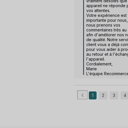
vraiment désolés que 
appareil ne réponde p
vos attentes.

Votre expérience est 
importante pour nous, 
nous prenons vos 
commentaires très au 
afin d'améliorer nos n
de qualité. Notre servi
client vous a déjà cont
pour vous aider à pro
au retour et à l'échan
l'appareil.

Cordialement,

Marie

L'équipe Recommerc
1
2
3
4