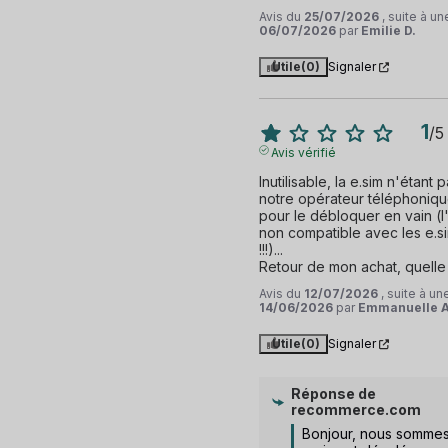
Avis du
25/07/2026
, suite à u
06/07/2026
par
Emilie D.
Utile
(0)
Signaler
1
/
5
Avis vérifié
Inutilisable, la e.sim n'étant 
notre opérateur téléphonique
pour le débloquer en vain (l'
non compatible avec les e.si
!!!)... 

Retour de mon achat, quelle 
Avis du
12/07/2026
, suite à u
14/06/2026
par
Emmanuelle A
Utile
(0)
Signaler
Réponse de
recommerce.com
Bonjour, nous sommes