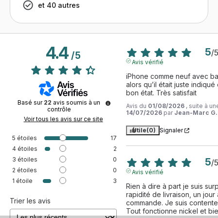
et 40 autres
4.4
5
/
/
5
Avis vérifié
iPhone comme neuf avec bat
alors qu’il était juste indiqu
bon état. Très satisfait
Basé sur
22
avis soumis à un
Avis du
01/08/2026
, suite à u
contrôle
14/07/2026
par
Jean-Marc G.
Voir tous les avis sur ce site
Utile
(0)
Signaler
5
étoiles
17
4
étoiles
2
3
étoiles
0
5
/
2
étoiles
0
Avis vérifié
1
étoile
3
Rien à dire à part je suis surp
rapidité de livraison, un jour 
Trier les avis
commande. Je suis contente av
Tout fonctionne nickel et bie