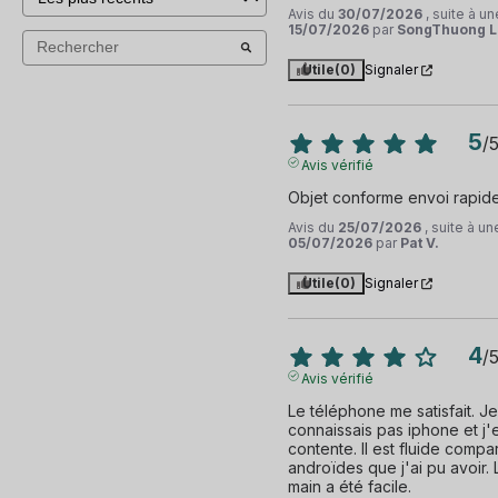
Avis du
30/07/2026
, suite à u
15/07/2026
par
SongThuong L
Utile
(0)
Signaler
5
/
Avis vérifié
Objet conforme envoi rapid
Avis du
25/07/2026
, suite à u
05/07/2026
par
Pat V.
Utile
(0)
Signaler
4
/
Avis vérifié
Le téléphone me satisfait. Je
connaissais pas iphone et j'e
contente. Il est fluide compa
androïdes que j'ai pu avoir. L
main a été facile.