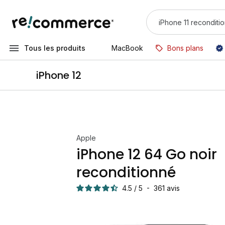
Tous les produits
MacBook
Bons plans
iPhone 12
Apple
iPhone 12 64 Go noir
reconditionné
4.5
/
5
-
361
avis