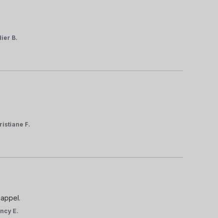
dier B.
ristiane F.
 appel.
ncy E.