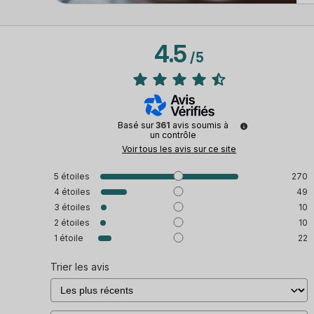
4.5
/
5
Basé sur
361
avis soumis à
un contrôle
Voir tous les avis sur ce site
5
étoiles
270
4
étoiles
49
3
étoiles
10
2
étoiles
10
1
étoile
22
Trier les avis