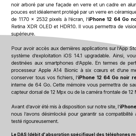
noir arboré par une façade en verre et un cadre en alu
pouces est idéalement protégé par un verre en céramique 
de 1170 x 2532 pixels à l’écran, l’
iPhone 12 64 Go no
Retina XDR OLED et HDR10. Il vous permettra de visionn
supérieure.
Pour avoir accès aux dernières applications sur l’App Stor
système d’exploitation iOS 14.1 upgradable. Ainsi, vou
destinées aux smartphones d’Apple. En termes de per
processeur Apple A14 Bionic à six cœurs et d’une 
conserver tous vos fichiers, l’
iPhone 12 64 Go noir r
interne de 64 Go. Cette mémoire vous permettra de sau
capteur dorsal de 12 Mpx ou de la caméra frontale de 1
Avant d’avoir été mis à disposition sur notre site, l’
iPhone
nous l’avons désimlocké pour garantir sa compatibilité 
testé rigoureusement.
Le DAS (débit d'absorption spécifique) des téléphones mo