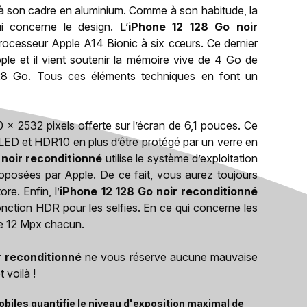
é à son cadre en aluminium. Comme à son habitude, la
concerne le design. L’
iPhone 12 128 Go noir
rocesseur Apple A14 Bionic à six cœurs. Ce dernier
pple et il vient soutenir la mémoire vive de 4 Go de
28 Go. Tous ces éléments techniques en font un
0 x 2532 pixels offerte sur l’écran de 6,1 pouces. Ce
LED et HDR10 en plus d’être protégé par un verre en
 noir reconditionné
utilise le système d’exploitation
proposées par Apple. De ce fait, vous aurez toujours
re. Enfin, l’
iPhone 12 128 Go noir reconditionné
nction HDR pour les selfies. En ce qui concerne les
de 12 Mpx chacun.
r reconditionné
ne vous réserve aucune mauvaise
 voilà !
biles quantifie le niveau d'exposition maximal de