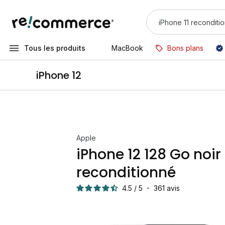
Tous les produits
MacBook
Bons plans
iPhone 12
Apple
iPhone 12 128 Go noir
reconditionné
4.5
/
5
-
361
avis