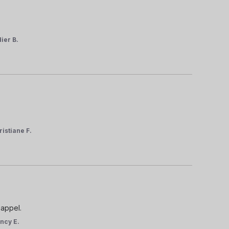
dier B.
ristiane F.
 appel.
ncy E.