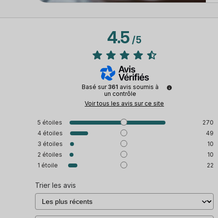
4.5
/
5
Basé sur
361
avis soumis à
un contrôle
Voir tous les avis sur ce site
5
étoiles
270
4
étoiles
49
3
étoiles
10
2
étoiles
10
1
étoile
22
Trier les avis