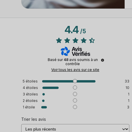
4.4
/
5
Basé sur
48
avis soumis à un
contrôle
Voir tous les avis sur ce site
5
étoiles
33
4
étoiles
10
3
étoiles
1
2
étoiles
1
1
étoile
3
Trier les avis