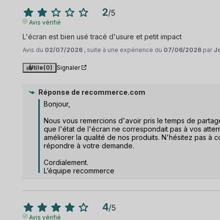
2
/
5
Avis vérifié
L'écran est bien usé tracé d'usure et petit impact
Avis du
02/07/2026
, suite à une expérience du
07/06/2026
par
J
Utile
(0)
Signaler
Réponse de
recommerce.com
Bonjour,

Nous vous remercions d'avoir pris le temps de parta
que l'état de l'écran ne correspondait pas à vos attent
améliorer la qualité de nos produits. N'hésitez pas à c
répondre à votre demande.

Cordialement.

L’équipe recommerce
4
/
5
Avis vérifié