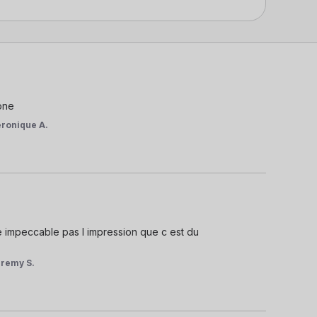
one
eronique A.
e impeccable pas l impression que c est du 
remy S.