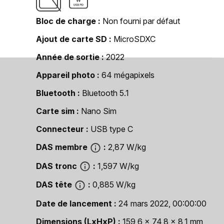
Bloc de charge
Non fourni par défaut
Ajout de carte SD
MicroSDXC
Année de sortie
2022
Appareil photo
64 mégapixels
Bluetooth
Bluetooth 5.1
Carte sim
Nano Sim
Connecteur
USB type C
DAS membre
2,87 W/kg
DAS tronc
1,597 W/kg
DAS tête
0,885 W/kg
Date de lancement
24 mars 2022, 00:00:00
Dimensions (LxHxP)
159,6 x 74,8 x 8,1 mm