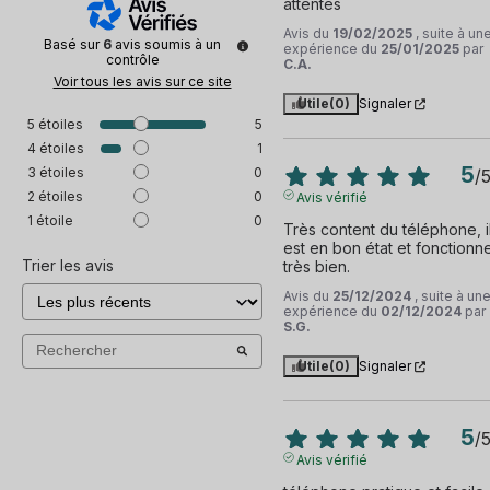
attentes
Avis du
19/02/2025
, suite à un
Basé sur
6
avis soumis à un
expérience du
25/01/2025
par
contrôle
C.A.
Voir tous les avis sur ce site
Utile
(0)
Signaler
5
étoiles
5
4
étoiles
1
5
3
étoiles
0
/
2
étoiles
0
Avis vérifié
1
étoile
0
Très content du téléphone, il
est en bon état et fonctionne
Trier les avis
très bien.
Avis du
25/12/2024
, suite à un
expérience du
02/12/2024
par
S.G.
Utile
(0)
Signaler
5
/
Avis vérifié