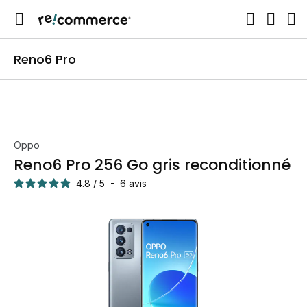
Reno6 Pro
Oppo
Reno6 Pro 256 Go gris reconditionné
4.8
/
5
-
6
avis