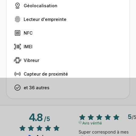
Géolocalisation
Lecteur d'empreinte
NFC
IMEI
Vibreur
Capteur de proximité
et 36 autres
4.8
5
/
/
5
Avis vérifié
Super correspond à mes 