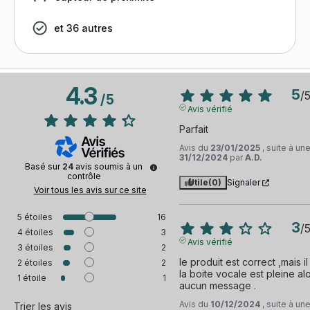
et 36 autres
4.3
5
/
/
5
Avis vérifié
Parfait
Avis du
23/01/2025
, suite à u
31/12/2024
par
A.D.
Basé sur
24
avis soumis à un
contrôle
Utile
(0)
Signaler
Voir tous les avis sur ce site
5
étoiles
16
3
/
4
étoiles
3
Avis vérifié
3
étoiles
2
le produit est correct ,mais i
2
étoiles
2
la boite vocale est pleine alo
1
étoile
1
aucun message .
Avis du
10/12/2024
, suite à u
Trier les avis