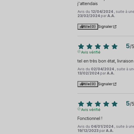
j'attendais
Avis du
12/04/2024
, suite à u
23/02/2024
par
A.A.
Utile
(0)
Signaler
5
/
Avis vérifié
tel en très bon état, livraiso
Avis du
02/04/2024
, suite à 
13/02/2024
par
A.A.
Utile
(0)
Signaler
5
/
Avis vérifié
Fonctionnel !
Avis du
04/01/2024
, suite à u
19/12/2023
par
A.A.