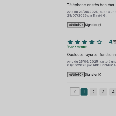
Téléphone en très bon état
Avis du
21/08/2025
, suite à u
28/07/2025
par
David G.
Utile
(0)
Signaler
4
/
Avis vérifié
Quelques rayures, fonctionn
Avis du
25/06/2025
, suite à u
01/06/2025
par
ABDERRAHMAN
Utile
(0)
Signaler
1
2
3
4