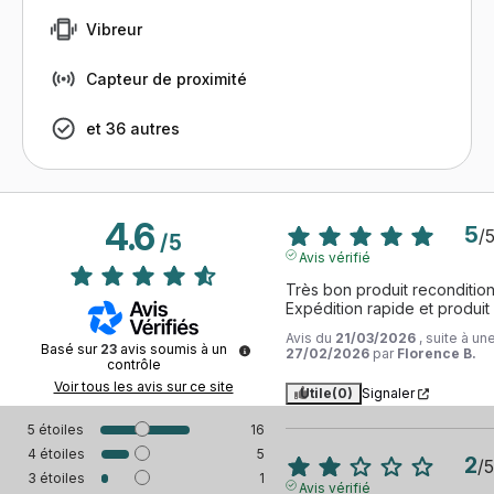
Vibreur
Capteur de proximité
et 36 autres
4.6
5
/
/
5
Avis vérifié
Très bon produit recondition
Expédition rapide et produit
Avis du
21/03/2026
, suite à u
Basé sur
23
avis soumis à un
27/02/2026
par
Florence B.
contrôle
Voir tous les avis sur ce site
Utile
(0)
Signaler
5
étoiles
16
4
étoiles
5
2
/
5
3
étoiles
1
Avis vérifié