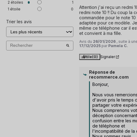
2
étoiles
1
Attention j'ai reçu un redmi 1
1
étoile
0
redmi note 10 !! Du coup la c
commandée pour le note 10 n
Trier les avis
adaptée pour ce modèle. Je 
même ce téléphone car il est
et convient à ma fille.
Avis du
26/01/2026
, suite à u
17/12/2025
par
Pamela C.
Utile
(0)
Signaler
Réponse de
recommerce.com
Bonjour,

Nous vous remercions
d'avoir pris le temps d
partager votre expéri
Nous comprenons votr
déception concernant 
confusion entre les m
de téléphone et 
l'incompatibilité de la
Nous sommes ravis 