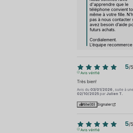
d'apprendre que le 
téléphone convient to
même à votre fille. N’h
pas à nous contacter s
avez besoin d’aide po
futurs achats.

Cordialement.

L’équipe recommerce
5
/
Avis vérifié
Très bien!
Avis du
03/01/2026
, suite à u
02/10/2025
par
Julien T.
Utile
(0)
Signaler
5
/
Avis vérifié